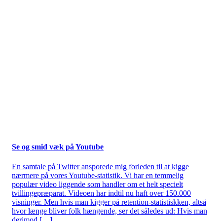
Se og smid væk på Youtube
En samtale på Twitter ansporede mig forleden til at kigge
nærmere på vores Youtube-statistik. Vi har en temmelig
populær video liggende som handler om et helt specielt
tvillingepræparat. Videoen har indtil nu haft over 150.000
visninger. Men hvis man kigger på retention-statistiskken, altså
hvor længe bliver folk hængende, ser det således ud: Hvis man
derimod […]