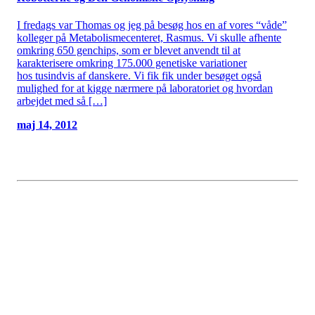
I fredags var Thomas og jeg på besøg hos en af vores “våde”
kolleger på Metabolismecenteret, Rasmus. Vi skulle afhente
omkring 650 genchips, som er blevet anvendt til at
karakterisere omkring 175.000 genetiske variationer
hos tusindvis af danskere. Vi fik fik under besøget også
mulighed for at kigge nærmere på laboratoriet og hvordan
arbejdet med så […]
maj 14, 2012