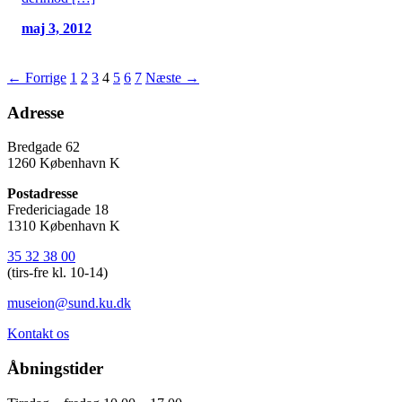
maj 3, 2012
← Forrige
1
2
3
4
5
6
7
Næste →
Adresse
Bredgade 62
1260 København K
Postadresse
Fredericiagade 18
1310 København K
35 32 38 00
(tirs-fre kl. 10-14)
museion@sund.ku.dk
Kontakt os
Åbningstider