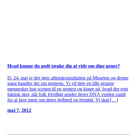
Hvad kunne du godt tænke dig at vide om dine gener?
D. 24. maj er der igen aftenskonsultation på Museion og denne
gang handler det om gentests. Vi vil føre en lille gruppe
mennesker bag scenen til en gentest og kigge på, hvad der rent
faktisk sker, når folk frivilligt sender deres DNA verden rundt
for at lære mere om deres helbred og fremtid. Vi skal […]
maj 7, 2012