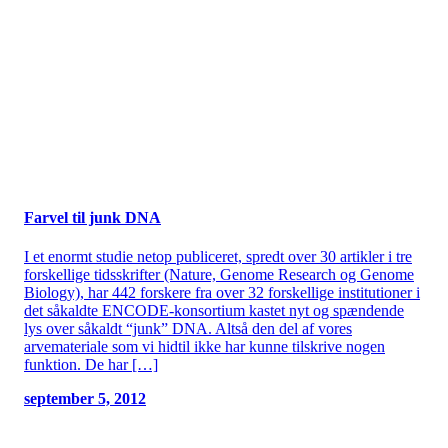
Farvel til junk DNA
I et enormt studie netop publiceret, spredt over 30 artikler i tre
forskellige tidsskrifter (Nature, Genome Research og Genome
Biology), har 442 forskere fra over 32 forskellige institutioner i
det såkaldte ENCODE-konsortium kastet nyt og spændende
lys over såkaldt “junk” DNA. Altså den del af vores
arvemateriale som vi hidtil ikke har kunne tilskrive nogen
funktion. De har […]
september 5, 2012