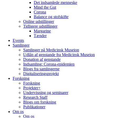
Det indsamlede menneske
Mind the Gut
Corona
Balance og stofskifte
Online udstillinger
Tidligere udstillinger
Margarine
Tænder
Events
Samlinger
Samlinger på Medicinsk Museion
Udlån af genstande fra Medicinsk Museion
Donation af genstande
Indsamling: Corona-epidemien
Blogs fra samlingerne
Digitaliseringsprojekt
Forskning
Forskning
Projekter+
Undervisning og seminarer
Research Staff
Blogs om forskning
Publikationer
Om os
Om os