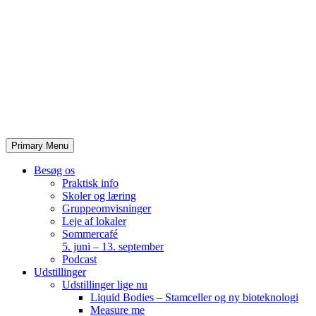
Skip
to
content
Primary Menu
Besøg os
Praktisk info
Skoler og læring
Gruppeomvisninger
Leje af lokaler
Sommercafé
5. juni – 13. september
Podcast
Udstillinger
Udstillinger lige nu
Liquid Bodies – Stamceller og ny bioteknologi
Measure me