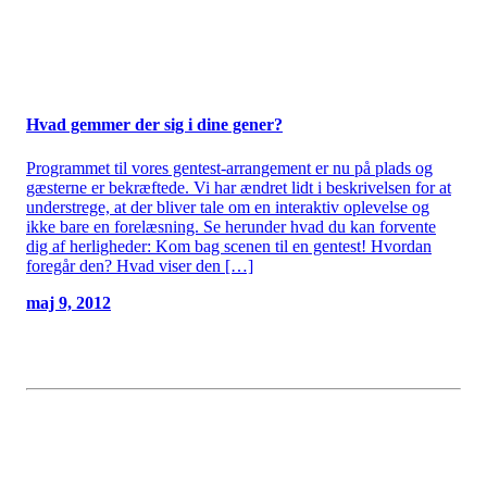
Hvad gemmer der sig i dine gener?
Programmet til vores gentest-arrangement er nu på plads og
gæsterne er bekræftede. Vi har ændret lidt i beskrivelsen for at
understrege, at der bliver tale om en interaktiv oplevelse og
ikke bare en forelæsning. Se herunder hvad du kan forvente
dig af herligheder: Kom bag scenen til en gentest! Hvordan
foregår den? Hvad viser den […]
maj 9, 2012