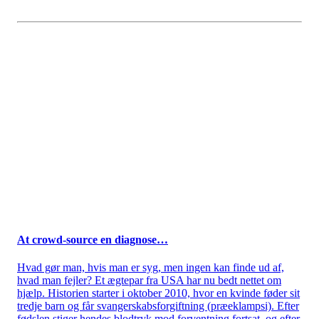
At crowd-source en diagnose…
Hvad gør man, hvis man er syg, men ingen kan finde ud af,
hvad man fejler? Et ægtepar fra USA har nu bedt nettet om
hjælp. Historien starter i oktober 2010, hvor en kvinde føder sit
tredje barn og får svangerskabsforgiftning (præeklampsi). Efter
fødslen stiger hendes blodtryk mod forventning fortsat, og efter