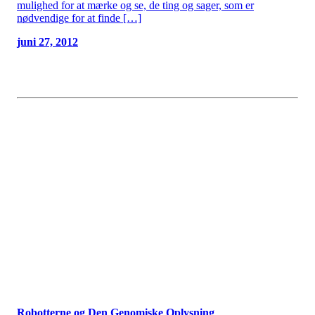
mulighed for at mærke og se, de ting og sager, som er
nødvendige for at finde […]
juni 27, 2012
Robotterne og Den Genomiske Oplysning