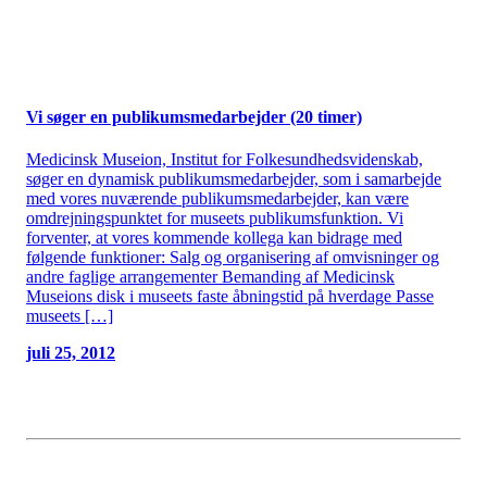
Vi søger en publikumsmedarbejder (20 timer)
Medicinsk Museion, Institut for Folkesundhedsvidenskab,
søger en dynamisk publikumsmedarbejder, som i samarbejde
med vores nuværende publikumsmedarbejder, kan være
omdrejningspunktet for museets publikumsfunktion. Vi
forventer, at vores kommende kollega kan bidrage med
følgende funktioner: Salg og organisering af omvisninger og
andre faglige arrangementer Bemanding af Medicinsk
Museions disk i museets faste åbningstid på hverdage Passe
museets […]
juli 25, 2012