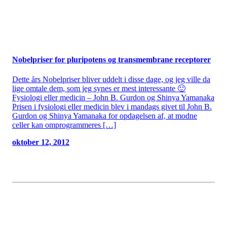
Nobelpriser for pluripotens og transmembrane receptorer
Dette års Nobelpriser bliver uddelt i disse dage, og jeg ville da
lige omtale dem, som jeg synes er mest interessante 🙂
Fysiologi eller medicin – John B. Gurdon og Shinya Yamanaka
Prisen i fysiologi eller medicin blev i mandags givet til John B.
Gurdon og Shinya Yamanaka for opdagelsen af, at modne
celler kan omprogrammeres […]
oktober 12, 2012