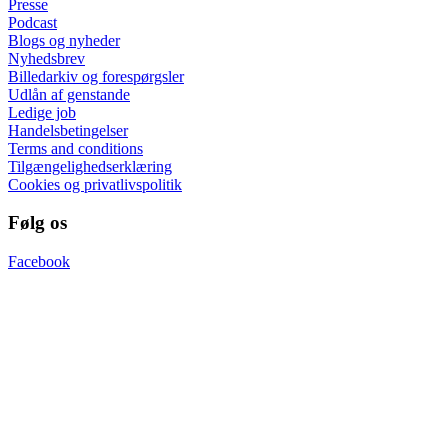
Presse
Podcast
Blogs og nyheder
Nyhedsbrev
Billedarkiv og forespørgsler
Udlån af genstande
Ledige job
Handelsbetingelser
Terms and conditions
Tilgængelighedserklæring
Cookies og privatlivspolitik
Følg os
Facebook