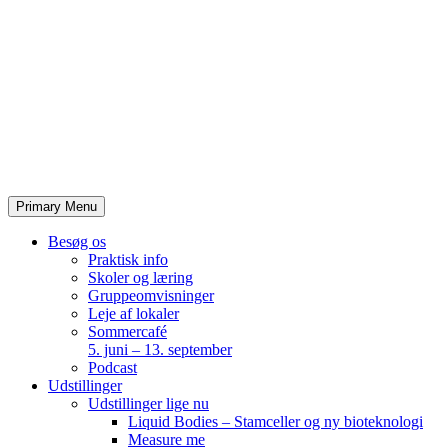
Skip
to
content
Primary Menu
Besøg os
Praktisk info
Skoler og læring
Gruppeomvisninger
Leje af lokaler
Sommercafé
5. juni – 13. september
Podcast
Udstillinger
Udstillinger lige nu
Liquid Bodies – Stamceller og ny bioteknologi
Measure me