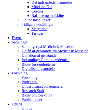
Det indsamlede menneske
Mind the Gut
Corona
Balance og stofskifte
Online udstillinger
Tidligere udstillinger
Margarine
Tænder
Events
Samlinger
Samlinger på Medicinsk Museion
Udlån af genstande fra Medicinsk Museion
Donation af genstande
Indsamling: Corona-epidemien
Blogs fra samlingerne
Digitaliseringsprojekt
Forskning
Forskning
Projekter+
Undervisning og seminarer
Research Staff
Blogs om forskning
Publikationer
Om os
Om os