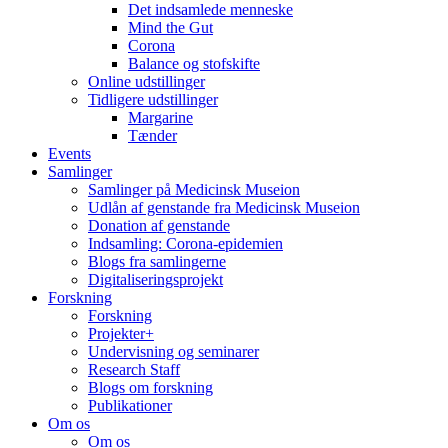
Det indsamlede menneske
Mind the Gut
Corona
Balance og stofskifte
Online udstillinger
Tidligere udstillinger
Margarine
Tænder
Events
Samlinger
Samlinger på Medicinsk Museion
Udlån af genstande fra Medicinsk Museion
Donation af genstande
Indsamling: Corona-epidemien
Blogs fra samlingerne
Digitaliseringsprojekt
Forskning
Forskning
Projekter+
Undervisning og seminarer
Research Staff
Blogs om forskning
Publikationer
Om os
Om os