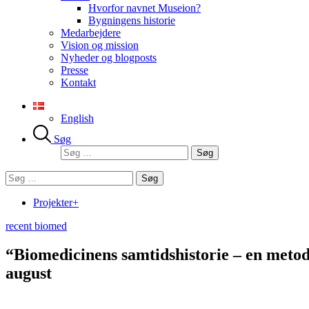
Hvorfor navnet Museion?
Bygningens historie
Medarbejdere
Vision og mission
Nyheder og blogposts
Presse
Kontakt
English
Søg
Søg
efter:
Søg
efter:
Projekter+
recent biomed
“Biomedicinens samtidshistorie – en metod
august