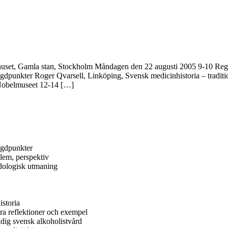
uset, Gamla stan, Stockholm Måndagen den 22 augusti 2005 9-10 Regis
gdpunkter Roger Qvarsell, Linköping, Svensk medicinhistoria – tradi
 Nobelmuseet 12-14 […]
ngdpunkter
blem, perspektiv
dologisk utmaning
storia
ra reflektioner och exempel
dig svensk alkoholistvård