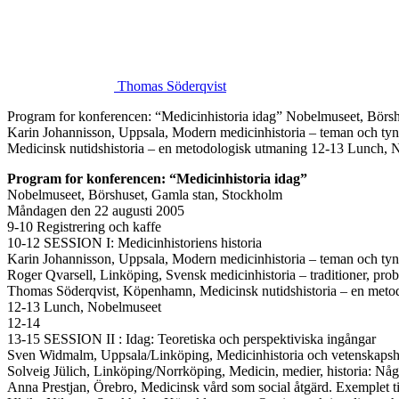
Thomas Söderqvist
Program for konferencen: “Medicinhistoria idag” Nobelmuseet, Börsh
Karin Johannisson, Uppsala, Modern medicinhistoria – teman och tyn
Medicinsk nutidshistoria – en metodologisk utmaning 12-13 Lunch,
Program for konferencen: “Medicinhistoria idag”
Nobelmuseet, Börshuset, Gamla stan, Stockholm
Måndagen den 22 augusti 2005
9-10 Registrering och kaffe
10-12 SESSION I: Medicinhistoriens historia
Karin Johannisson, Uppsala, Modern medicinhistoria – teman och ty
Roger Qvarsell, Linköping, Svensk medicinhistoria – traditioner, pro
Thomas Söderqvist, Köpenhamn, Medicinsk nutidshistoria – en meto
12-13 Lunch, Nobelmuseet
12-14
13-15 SESSION II : Idag: Teoretiska och perspektiviska ingångar
Sven Widmalm, Uppsala/Linköping, Medicinhistoria och vetenskapshi
Solveig Jülich, Linköping/Norrköping, Medicin, medier, historia: Någ
Anna Prestjan, Örebro, Medicinsk vård som social åtgärd. Exemplet ti