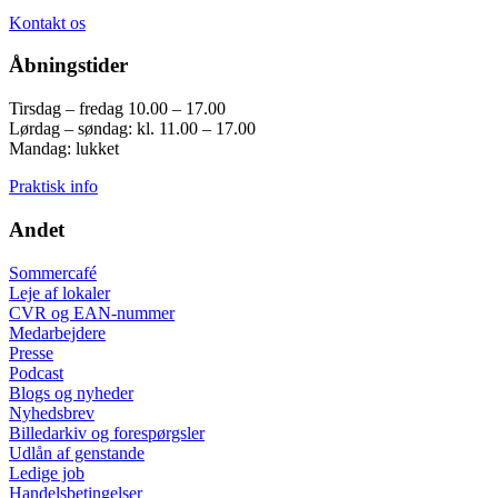
Kontakt os
Åbningstider
Tirsdag – fredag 10.00 – 17.00
Lørdag – søndag: kl. 11.00 – 17.00
Mandag: lukket
Praktisk info
Andet
Sommercafé
Leje af lokaler
CVR og EAN-nummer
Medarbejdere
Presse
Podcast
Blogs og nyheder
Nyhedsbrev
Billedarkiv og forespørgsler
Udlån af genstande
Ledige job
Handelsbetingelser