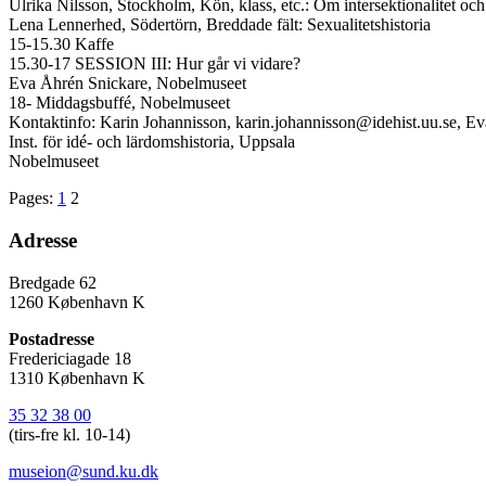
Ulrika Nilsson, Stockholm, Kön, klass, etc.: Om intersektionalitet och
Lena Lennerhed, Södertörn, Breddade fält: Sexualitetshistoria
15-15.30 Kaffe
15.30-17 SESSION III: Hur går vi vidare?
Eva Åhrén Snickare, Nobelmuseet
18- Middagsbuffé, Nobelmuseet
Kontaktinfo: Karin Johannisson, karin.johannisson@idehist.uu.se, Ev
Inst. för idé- och lärdomshistoria, Uppsala
Nobelmuseet
Pages:
1
2
Adresse
Bredgade 62
1260 København K
Postadresse
Fredericiagade 18
1310 København K
35 32 38 00
(tirs-fre kl. 10-14)
museion@sund.ku.dk