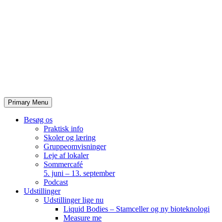
Skip
to
content
Primary Menu
Besøg os
Praktisk info
Skoler og læring
Gruppeomvisninger
Leje af lokaler
Sommercafé
5. juni – 13. september
Podcast
Udstillinger
Udstillinger lige nu
Liquid Bodies – Stamceller og ny bioteknologi
Measure me