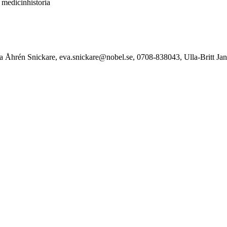
 medicinhistoria
a Åhrén Snickare, eva.snickare@nobel.se, 0708-838043, Ulla-Britt Janss