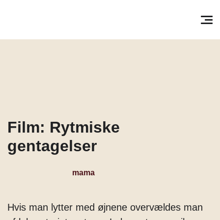
Søg efter:
Pri
Film: Rytmiske
gentagelser
mama
Hvis man lytter med øjnene overvældes man