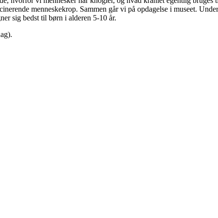
ide, hvorfor vi mennesker har knogler, og hvad kraniet egentlig bruge
ascinerende menneskekrop. Sammen går vi på opdagelse i museet. Unde
er sig bedst til børn i alderen 5-10 år.
ag).