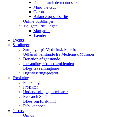
Det indsamlede menneske
Mind the Gut
Corona
Balance og stofskifte
Online udstillinger
Tidligere udstillinger
Margarine
Tænder
Events
Samlinger
Samlinger på Medicinsk Museion
Udlån af genstande fra Medicinsk Museion
Donation af genstande
Indsamling: Corona-epidemien
Blogs fra samlingerne
Digitaliseringsprojekt
Forskning
Forskning
Projekter+
Undervisning og seminarer
Research Staff
Blogs om forskning
Publikationer
Om os
Om os