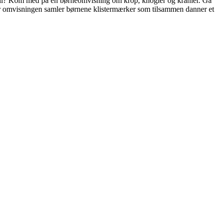
s til? Kom med på en børneomvisning om krop, knogler og kranier. Gå
r omvisningen samler børnene klistermærker som tilsammen danner et