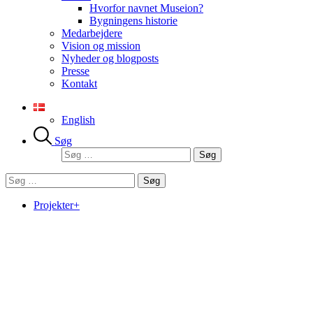
Hvorfor navnet Museion?
Bygningens historie
Medarbejdere
Vision og mission
Nyheder og blogposts
Presse
Kontakt
English
Søg
Søg
efter:
Søg
efter:
Projekter+