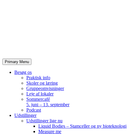
Skip
to
content
Primary Menu
Besøg os
Praktisk info
Skoler og læring
Gruppeomvisninger
Leje af lokaler
Sommercafé
5. juni – 13. september
Podcast
Udstillinger
Udstillinger lige nu
Liquid Bodies – Stamceller og ny bioteknologi
Measure me