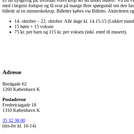
Er du nysgerrig på, hvordan vores krop ser ud under huden? Vil du v
med i lægens fodspor og få svar på mange flere spørgsmål om den f
billede af en menneskekrop. Billetter købes via Billetto. Aktiviteten egn
14. oktober – 22. oktober. Alle dage kl. 14.15-15 (Lukket mand
15 børn + 15 voksne
75 kr. per barn og 115 kr. per voksen (inkl. entré til museet).
Adresse
Bredgade 62
1260 København K
Postadresse
Fredericiagade 18
1310 København K
35 32 38 00
(tirs-fre kl. 10-14)