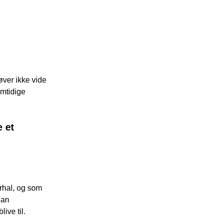
ver ikke vide
emtidige
e et
orhal, og som
dan
ive til.