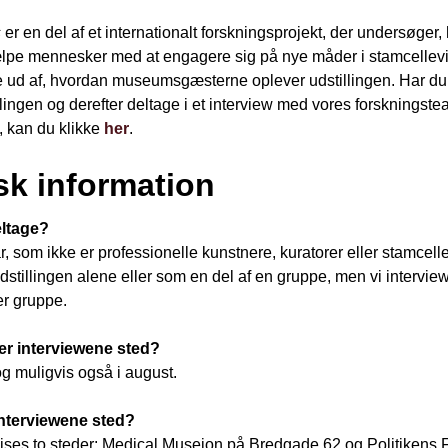
s
er en del af et internationalt forskningsprojekt, der undersøger
ælpe mennesker med at engagere sig på nye måder i stamcellev
de ud af, hvordan museumsgæsterne oplever udstillingen. Har du ly
lingen og derefter deltage i et interview med vores forskningst
), kan du klikke
her
.
sk information
ltage?
r, som ikke er professionelle kunstnere, kuratorer eller stamcell
stillingen alene eller som en del af en gruppe, men vi intervie
er gruppe.
er interviewene sted?
og muligvis også i august.
interviewene sted?
vises to steder: Medical Museion på Bredgade 62 og Politikens 