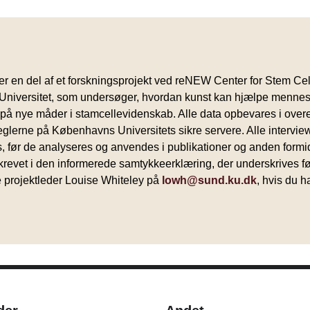
er en del af et forskningsprojekt ved reNEW Center for Stem Cel
niversitet, som undersøger, hvordan kunst kan hjælpe mennes
 på nye måder i stamcellevidenskab. Alle data opbevares i ove
erne på Københavns Universitets sikre servere. Alle intervie
 før de analyseres og anvendes i publikationer og anden formi
evet i den informerede samtykkeerklæring, der underskrives før
 projektleder Louise Whiteley på
lowh@sund.ku.dk
, hvis du 