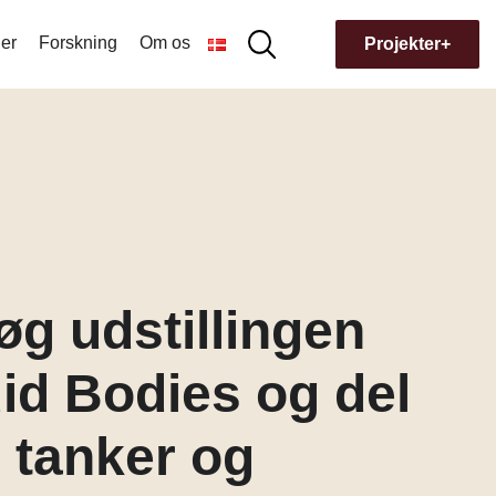
er
Forskning
Om os
Søg
Projekter+
Søg
efter:
Hvorfor navnet Museion?
Bygningens historie
g udstillingen
id Bodies og del
 tanker og