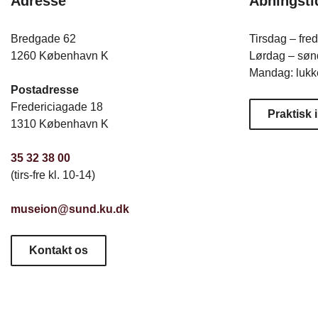
Adresse
Åbningsti
Bredgade 62
Tirsdag – fre
1260 København K
Lørdag – sønd
Mandag: lukk
Postadresse
Fredericiagade 18
Praktisk 
1310 København K
35 32 38 00
(tirs-fre kl. 10-14)
museion@sund.ku.dk
Kontakt os