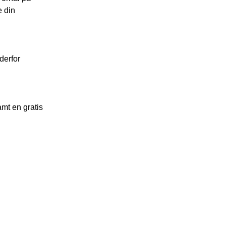
e din
derfor
mt en gratis