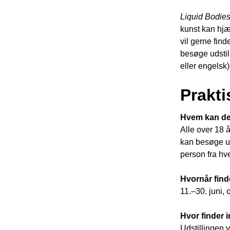
Liquid Bodie
kunst kan hj
vil gerne fin
besøge udstil
eller engelsk
Prakti
Hvem kan de
Alle over 18 å
kan besøge ud
person fra hv
Hvornår find
11.–30. juni, 
Hvor finder 
Udstillingen 