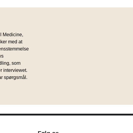
l Medicine,
ker med at
rensstemmelse
ws
dling, som
 interviewet.
har spørgsmål.