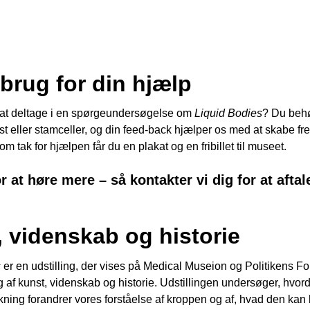
 brug for din hjælp
il at deltage i en spørgeundersøgelse om
Liquid Bodies
? Du behø
t eller stamceller, og din feed-back hjælper os med at skabe fr
Som tak for hjælpen får du en plakat og en fribillet til museet.
r at høre mere – så kontakter vi dig for at aftal
 videnskab og historie
s
er en udstilling, der vises på Medical Museion og Politikens F
g af kunst, videnskab og historie. Udstillingen undersøger, hvor
ning forandrer vores forståelse af kroppen og af, hvad den kan bl