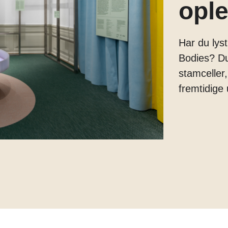
ople
Margarine
Tænder
Har du lyst
Bodies? Du
stamceller
fremtidige u