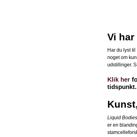
Vi har
Har du lyst t
noget om kuns
udstillinger. 
Klik her
fo
tidspunkt.
Kunst,
Liquid Bodie
er en blandin
stamcelleforsk