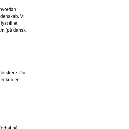
, hvordan
idenskab. Vi
st til at
eam (på dansk
eforskere. Du
wer kun én
Forhal på