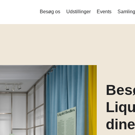
Besøg os
Udstillinger
Events
Samling
Liquid Bodies – Stamceller og ny
bioteknologi
Measure me
Det indsamlede menneske
Mind the Gut
Corona
Besø
Balance og stofskifte
Liqu
dine