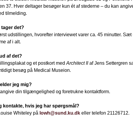
 37. Hver deltager besøger kun ét af stederne – du kan angiv
d tilmelding.
 tager det?
st udstillingen, hvorefter interviewet varer ca. 45 minutter. Sæt 
e af i alt.
ud af det?
tillingsplakat og et postkort med
Architect II
af Jens Settergren sa
fremtidigt besøg på Medical Museion.
elder jeg mig?
t angive din tilgængelighed og foretrukne kontaktform.
 kontakte, hvis jeg har spørgsmål?
Louise Whiteley på
lowh@sund.ku.dk
eller telefon 21126712.