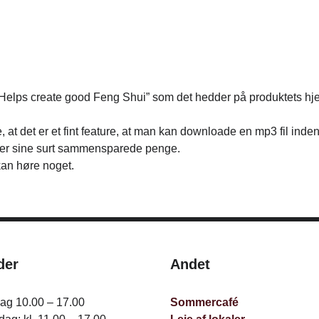
Helps create good Feng Shui” som det hedder på produktets hje
at det er et fint feature, at man kan downloade en mp3 fil inde
ger sine surt sammensparede penge.
kan høre noget.
der
Andet
dag 10.00 – 17.00
Sommercafé