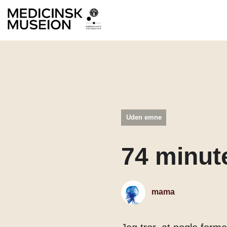
Uden emne
74 minut
mama