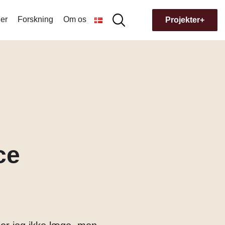
er
Forskning
Om os
Søg
Projekter+
Søg
efter:
Hvorfor navnet Museion?
Bygningens historie
ce