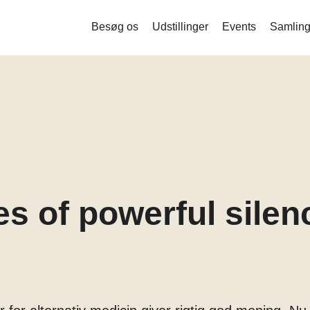
Besøg os
Udstillinger
Events
Samling
Liquid Bodies – Stamceller og ny
bioteknologi
Measure me
Det indsamlede menneske
Mind the Gut
Corona
es of powerful silen
Balance og stofskifte