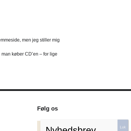
mmeside, men jeg stiller mig
n man køber CD’en – for lige
Følg os
Facebook
Instagram
Nyhedsbrev