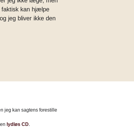
u er jeg ikke læge, men
g faktisk kan hjælpe
og jeg bliver ikke den
en jeg kan sagtens forestille
r en
lydløs CD
.