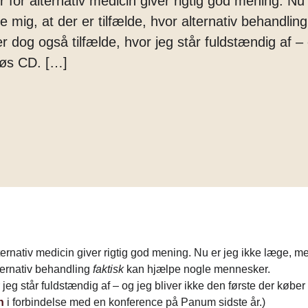
r for alternativ medicin giver rigtig god mening. N
Margarine
le mig, at der er tilfælde, hvor alternativ behandlin
Tænder
 dog også tilfælde, hvor jeg står fuldstændig af – 
løs CD. […]
alternativ medicin giver rigtig god mening. Nu er jeg ikke læge, m
alternativ behandling
faktisk
kan
hjælpe nogle mennesker.
 jeg står fuldstændig af – og jeg bliver ikke den første der købe
n
i forbindelse med en konference på Panum sidste år.)