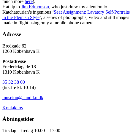
much more
here
).
Hat tip to
Jim Edmonson
, who just drew my attention to
Katchatourian’s ingenious ‘
Seat Assignment: Lavatory Self-Portraits
in the Flemish Style
‘, a series of photographs, video and still images
made in flight using only a mobile phone camera.
Adresse
Bredgade 62
1260 København K
Postadresse
Fredericiagade 18
1310 København K
35 32 38 00
(tirs-fre kl. 10-14)
museion@sund.ku.dk
Kontakt os
Åbningstider
Tirsdag – fredag 10.00 – 17.00