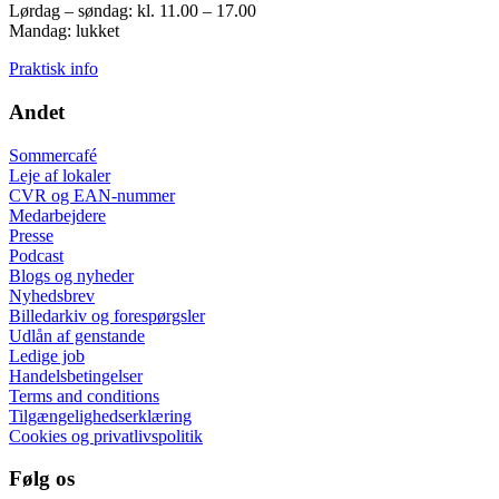
Lørdag – søndag: kl. 11.00 – 17.00
Mandag: lukket
Praktisk info
Andet
Sommercafé
Leje af lokaler
CVR og EAN-nummer
Medarbejdere
Presse
Podcast
Blogs og nyheder
Nyhedsbrev
Billedarkiv og forespørgsler
Udlån af genstande
Ledige job
Handelsbetingelser
Terms and conditions
Tilgængelighedserklæring
Cookies og privatlivspolitik
Følg os