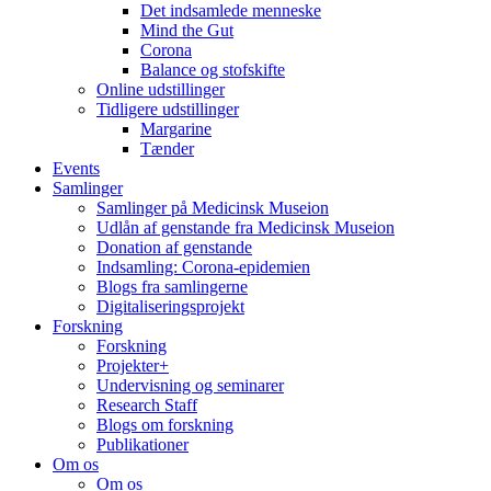
Det indsamlede menneske
Mind the Gut
Corona
Balance og stofskifte
Online udstillinger
Tidligere udstillinger
Margarine
Tænder
Events
Samlinger
Samlinger på Medicinsk Museion
Udlån af genstande fra Medicinsk Museion
Donation af genstande
Indsamling: Corona-epidemien
Blogs fra samlingerne
Digitaliseringsprojekt
Forskning
Forskning
Projekter+
Undervisning og seminarer
Research Staff
Blogs om forskning
Publikationer
Om os
Om os