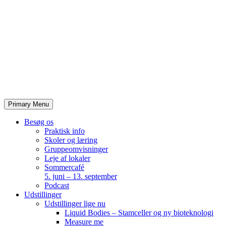
Skip
to
content
Primary Menu
Besøg os
Praktisk info
Skoler og læring
Gruppeomvisninger
Leje af lokaler
Sommercafé
5. juni – 13. september
Podcast
Udstillinger
Udstillinger lige nu
Liquid Bodies – Stamceller og ny bioteknologi
Measure me