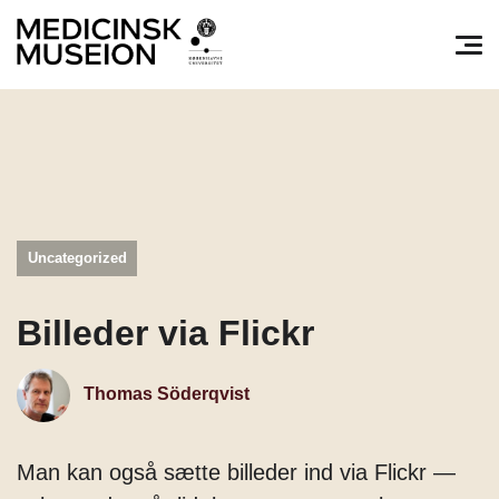
Søg efter:
Pri
Uncategorized
Billeder via Flickr
Thomas Söderqvist
Man kan også sætte billeder ind via Flickr —