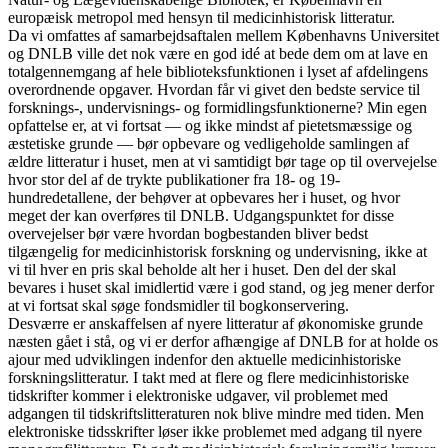
europæisk metropol med hensyn til medicinhistorisk litteratur.
Da vi omfattes af samarbejdsaftalen mellem Københavns Universitet
og DNLB ville det nok være en god idé at bede dem om at lave en
totalgennemgang af hele biblioteksfunktionen i lyset af afdelingens
overordnende opgaver. Hvordan får vi givet den bedste service til
forsknings-, undervisnings- og formidlingsfunktionerne? Min egen
opfattelse er, at vi fortsat — og ikke mindst af pietetsmæssige og
æstetiske grunde — bør opbevare og vedligeholde samlingen af
ældre litteratur i huset, men at vi samtidigt bør tage op til overvejelse
hvor stor del af de trykte publikationer fra 18- og 19-
hundredetallene, der behøver at opbevares her i huset, og hvor
meget der kan overføres til DNLB. Udgangspunktet for disse
overvejelser bør være hvordan bogbestanden bliver bedst
tilgængelig for medicinhistorisk forskning og undervisning, ikke at
vi til hver en pris skal beholde alt her i huset. Den del der skal
bevares i huset skal imidlertid være i god stand, og jeg mener derfor
at vi fortsat skal søge fondsmidler til bogkonservering.
Desværre er anskaffelsen af nyere litteratur af økonomiske grunde
næsten gået i stå, og vi er derfor afhængige af DNLB for at holde os
ajour med udviklingen indenfor den aktuelle medicinhistoriske
forskningslitteratur. I takt med at flere og flere medicinhistoriske
tidskrifter kommer i elektroniske udgaver, vil problemet med
adgangen til tidskriftslitteraturen nok blive mindre med tiden. Men
elektroniske tidsskrifter løser ikke problemet med adgang til nyere