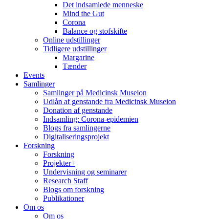
Det indsamlede menneske
Mind the Gut
Corona
Balance og stofskifte
Online udstillinger
Tidligere udstillinger
Margarine
Tænder
Events
Samlinger
Samlinger på Medicinsk Museion
Udlån af genstande fra Medicinsk Museion
Donation af genstande
Indsamling: Corona-epidemien
Blogs fra samlingerne
Digitaliseringsprojekt
Forskning
Forskning
Projekter+
Undervisning og seminarer
Research Staff
Blogs om forskning
Publikationer
Om os
Om os