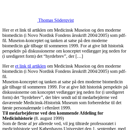
Thomas Söderqvist
Her er et link til artiklen om Medicinsk Museion og den moderne
biomedicin (i Novo Nordisk Fondens årsskrift 2004/2005) som pdf-
fil. Museion-konceptet og tanken at satse på den moderne
biomedicin går tilbage til sommeren 1999. For at give lidt historisk
perspektiv på diskussionerne om konceptet vedlægger jeg neden for
(i uredigeret form) det “hyrdebrev”, der […]
Her er
et link til artiklen
om Medicinsk Museion og den moderne
biomedicin (i Novo Nordisk Fondens årsskrift 2004/2005) som pdf-
fil.
Museion-konceptet og tanken at satse på den moderne biomedicin
går tilbage til sommeren 1999. For at give lidt historisk perspektiv på
diskussionerne om konceptet vedlægger jeg neden for (i uredigeret
form) det “hyrdebrev”, der blev sendt ud til medarbejderne ved
daværende Medicinsk-Historisk Museum som forberedelse til det
første personalemøde i efteråret 1999.
Til medarbejderne ved den kommende Afdeling for
Medicinhistorie
(8. august 1999)
Som de fleste af jer allerede ved, vil jeg tiltræde professoratet i
medicinhistorie ved Københavns Universitet den 1. september, med