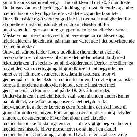
kulturhistorisk sammenhæng — fra antikken til det 20. århundrede.
Det kursus kan med fordel også inddrage ph.d.-studerende og andre
medicinhistorisk kyndige lærere ved dette og andre fakulteter.
Der ville måske også være en god idé i at overveje muligheden for
at oprette et medicinhistorisk efteruddannelsesforløb for
praktiserende læger og andre grupper indenfor sundhedsvæsenet.
Måske er man mere motiveret til at lære noget om antikkens og
middelalderens lægekunst, når man har været ude i det pulvriserende
liv i en årrække?
Omvendt står og falder fagets udvikling (herunder at skole de
lærerkrafter der vil kræves til et udvidet uddannelsestilbud) med
rekrutteringen af speciale- og ph.d.-studerende. Derfor forestiller jeg
mig at der, som overbygning til grundkurset, til at begynde med
oprettes et lidt mere avanceret tekstlæsningskursus, hvor vi
gennemgår centrale tekster i medicinhistorien, fra det Hippokratiske
korpus til moderne molekylærbiologi, gerne illustreret med
genstande når vi kommer ind på de 18.-20. århundreder.
Undervisningen i medicinhistorie skal, som al anden undervisning
på fakultetet, være forskningsbaseret. Det betyder ikke
nødvændigvis, at det er lærerens egen forskning der skal ligge til
grund for undervisningen. Forskningsbaseret undervisning betyder
snarere at de studerende bliver ført ajour med aktuelle
medicinhistoriske forskningstemaer — at de vigtige begivenheder i
medicinens historie bliver præsenteret og sat ind i en aktuel
medicinhistorisk forskningstradition. Dvs. læreren skal selv være