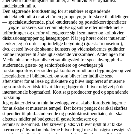
anerkendt forskningsinstitution er, at vi udvikler et dynamisk
intellektuelt miljø.
Den afgørende forudsætning for at etablere et spændende
intellektuelt miljø er at vi får en gruppe yngre forskere til afdelingen
— specialestuderende, ph.d.-studerende og postdoktorstipendiater
— yngre forskere, som er ambitiøse og sultne efter intellektuelle
udfordringer og derfor vil engagere sig i seminarer og kollokvier,
diskussionsgrupper og læsegrupper. Når jeg hører ordet ‘museum’
tænker jeg på ordets oprindelige betydning (græsk: ‘mouseion’),
dvs. et sted hvor de skønne kunsters og videnskabernes gudinder
kunne inspirere til åndeligt skabende virksomhed. Afdelingen for
Medicinhistorie bør blive et samlingssted for speciale- og ph.d.-
studerende, gæste- og seniorforskere og overlæger på
forskningsorlov, der sidder på kontorer rundt om i bygningen og ved
læsepladserne i biblioteket, og som bliver her indtil de sene
aftenstimer for at læse og diskutere og blive inspireret af muserne —
og som skriver tidskriftsartikler og bøger der bliver udgivet på det
internationale bogmarked. Kort sagt producerer god og spændende
forskning.
Jeg opfatter det som min hovedopgave at skabe forudsætningerne
for at skabe et musernes tempel. Det koster penge: der skal skaffes
stipendier til ph.d.-studerende og postdoktorstipendiater, der skal
afsættes midler på budgettet til gæsteforelæsere og
seminarvirksomhed. Det kræver plads: vi bliver nødt til at kikke
nærmere på hvordan lokalerne bliver brugt mest hensigtsmæssigt, så