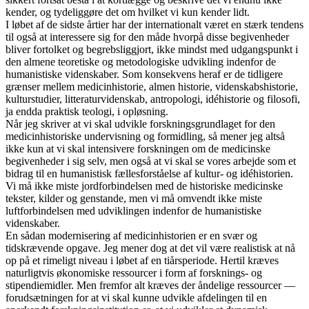
kender, og tydeliggøre det om hvilket vi kun kender lidt.
I løbet af de sidste årtier har der internationalt været en stærk tendens
til også at interessere sig for den måde hvorpå disse begivenheder
bliver fortolket og begrebsliggjort, ikke mindst med udgangspunkt i
den almene teoretiske og metodologiske udvikling indenfor de
humanistiske videnskaber. Som konsekvens heraf er de tidligere
grænser mellem medicinhistorie, almen historie, videnskabshistorie,
kulturstudier, litteraturvidenskab, antropologi, idéhistorie og filosofi,
ja endda praktisk teologi, i opløsning.
Når jeg skriver at vi skal udvikle forskningsgrundlaget for den
medicinhistoriske undervisning og formidling, så mener jeg altså
ikke kun at vi skal intensivere forskningen om de medicinske
begivenheder i sig selv, men også at vi skal se vores arbejde som et
bidrag til en humanistisk fællesforståelse af kultur- og idéhistorien.
Vi må ikke miste jordforbindelsen med de historiske medicinske
tekster, kilder og genstande, men vi må omvendt ikke miste
luftforbindelsen med udviklingen indenfor de humanistiske
videnskaber.
En sådan modernisering af medicinhistorien er en svær og
tidskrævende opgave. Jeg mener dog at det vil være realistisk at nå
op på et rimeligt niveau i løbet af en tiårsperiode. Hertil kræves
naturligtvis økonomiske ressourcer i form af forsknings- og
stipendiemidler. Men fremfor alt kræves der åndelige ressourcer —
forudsætningen for at vi skal kunne udvikle afdelingen til en