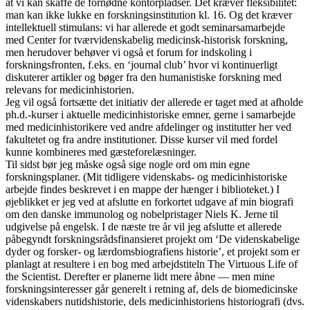
at vi kan skaffe de fornødne kontorpladser. Det kræver fleksibilitet:
man kan ikke lukke en forskningsinstitution kl. 16. Og det kræver
intellektuell stimulans: vi har allerede et godt seminarsamarbejde
med Center for tværvidenskabelig medicinsk-historisk forskning,
men herudover behøver vi også et forum for indskoling i
forskningsfronten, f.eks. en ‘journal club’ hvor vi kontinuerligt
diskuterer artikler og bøger fra den humanistiske forskning med
relevans for medicinhistorien.
Jeg vil også fortsætte det initiativ der allerede er taget med at afholde
ph.d.-kurser i aktuelle medicinhistoriske emner, gerne i samarbejde
med medicinhistorikere ved andre afdelinger og institutter her ved
fakultetet og fra andre institutioner. Disse kurser vil med fordel
kunne kombineres med gæsteforelæsninger.
Til sidst bør jeg måske også sige nogle ord om min egne
forskningsplaner. (Mit tidligere videnskabs- og medicinhistoriske
arbejde findes beskrevet i en mappe der hænger i biblioteket.) I
øjeblikket er jeg ved at afslutte en forkortet udgave af min biografi
om den danske immunolog og nobelpristager Niels K. Jerne til
udgivelse på engelsk. I de næste tre år vil jeg afslutte et allerede
påbegyndt forskningsrådsfinansieret projekt om ‘De videnskabelige
dyder og forsker- og lærdomsbiografiens historie’, et projekt som er
planlagt at resultere i en bog med arbejdstiteln The Virtuous Life of
the Scientist. Derefter er planerne lidt mere åbne — men mine
forskningsinteresser går generelt i retning af, dels de biomedicinske
videnskabers nutidshistorie, dels medicinhistoriens historiografi (dvs.