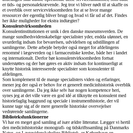
er tids- og personalekrævende. Jeg tror vi bliver nødt til at skaffe os
et overblik over servicevirksomheden for at se hvor mange
ressourcer der egentlig bliver brugt og hvad vi får ud af det. Findes
her ikke muligheder for ekstra indtægter?
Konsulentvirksomheden
Konsulentinstitutionen er unik i den danske museumsverden. De
mange sundhedsvidenskabelige specialister yder, endda ulønnet, en
uvurderlig indsats for bevarelsen, udvidelsen og udstillingen af
samlingerne. Dette arbejde betyder også meget for afdelingens
renommé i lægeverden og i farmaceutiske kredse, både her i landet
og internationalt. Derfor bør konsulentvirksomheden fortsat
understøttes og der bør gøres en aktiv indsats for kontinuerligt at
knytte historisk interesserede specialister som konsulenter til
afdelingen.
Som komplement til de mange specialisters viden og erfaringer,
mener jeg der også er behov for et generelt medicinhistorisk overblik
over samlingerne. Da jeg ikke selv har nogen kompetence heri,
synes jeg at det ville være en god idé at tilknytte en konsulent med
historiefaglig baggrund og speciale i instrumenthistorie, der vil
kunne tage sig af de mere generelle historiske overvejelser
vedrørende samlingerne.
Biblioteksfunktionerne
Vi har en meget god samling af især ældre litteratur. Lægger vi hertil
den medicinhistoriske monografi- og tidskriftssamling på Danmarks
Natur- og Lægevidenskabelige Bibliotek, er København en