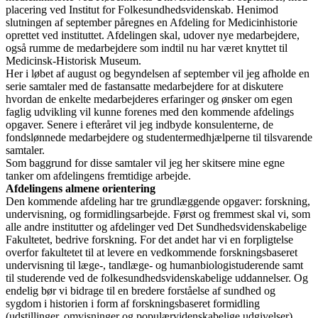
placering ved Institut for Folkesundhedsvidenskab. Henimod
slutningen af september påregnes en Afdeling for Medicinhistorie
oprettet ved instituttet. Afdelingen skal, udover nye medarbejdere,
også rumme de medarbejdere som indtil nu har været knyttet til
Medicinsk-Historisk Museum.
Her i løbet af august og begyndelsen af september vil jeg afholde en
serie samtaler med de fastansatte medarbejdere for at diskutere
hvordan de enkelte medarbejderes erfaringer og ønsker om egen
faglig udvikling vil kunne forenes med den kommende afdelings
opgaver. Senere i efteråret vil jeg indbyde konsulenterne, de
fondslønnede medarbejdere og studentermedhjælperne til tilsvarende
samtaler.
Som baggrund for disse samtaler vil jeg her skitsere mine egne
tanker om afdelingens fremtidige arbejde.
Afdelingens almene orientering
Den kommende afdeling har tre grundlæggende opgaver: forskning,
undervisning, og formidlingsarbejde. Først og fremmest skal vi, som
alle andre institutter og afdelinger ved Det Sundhedsvidenskabelige
Fakultetet, bedrive forskning. For det andet har vi en forpligtelse
overfor fakultetet til at levere en vedkommende forskningsbaseret
undervisning til læge-, tandlæge- og humanbiologistuderende samt
til studerende ved de folkesundhedsvidenskabelige uddannelser. Og
endelig bør vi bidrage til en bredere forståelse af sundhed og
sygdom i historien i form af forskningsbaseret formidling
(udstillinger, omvisninger og populærvidenskabelige udgivelser).