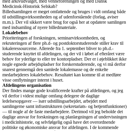
med arkivudvalget, med venneforeningen og med Dansk
Medicinsk-Historisk Selskab?
Billedsamlingen er meget omfattende og bruges i vidt omfang både
til udstillingsvirksomheden og af udenforstående (forlag, aviser
m.m.). Der vil sikkert være brug for også her at opdatere samlingen
med indsamling af nyere billedmateriale.
Lokalebehov
Prioriteringen af forskningen, seminarvirksomheden, og
rekruteringen af flere ph.d- og postdoktorstuderende stiller krav til
lokaleressourcerne. Allerede fra 1. september bliver to ph.d.-
studerende knyttet til afdelingen, og der vil i løbet af efteråret være
behov for yderlige to eller tre kontorpladser. Der er i øjeblikket ikke
nogle egnede arbejdspladser for forskerstuderende, og vi må derfor
snarest gennemgå den samlede lokalemasse og de enkelte
medarbejderes lokalebehov. Resultatet kan komme til at medføre
visse omflytninger internt i huset.
Afdelingens organisation
Der findes mange gode kvalificerede krafter på afdelingen, og jeg
vil derfor i videst mulige omfang delegere de daglige
ledelsesopgaver — især udstillingsarbejdet, arbejdet med
samlingerne samt infrastrukturen (sekretariats- og betjentfunktioner)
— til nogle af de faste medarbejdere. Derimod vil jeg beholde det
daglige ansvar for forskningen og planlægningen af undervisningen
i medicinhistorie, og selvfølgelig også have det overordnende
politiske og økonomiske ansvar for afdelingen. I de kommende