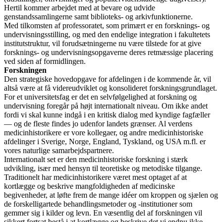
Hertil kommer arbejdet med at bevare og udvide
genstandssamlingerne samt biblioteks- og arkivfunktionerne.
Med tilkomsten af professoratet, som primært er en forsknings- og
undervisningsstilling, og med den endelige integration i fakultetets
institutstruktur, vil forudsætningerne nu være tilstede for at give
forsknings- og undervisningsopgaverne deres retmæssige placering
ved siden af formidlingen.
Forskningen
Den strategiske hovedopgave for afdelingen i de kommende år, vil
altså være at få videreudviklet og konsolideret forskningsgrundlaget.
For et universitetsfag er det en selvfølgelighed at forskning og
undervisning foregår på højt internationalt niveau. Om ikke andet
fordi vi skal kunne indgå i en kritisk dialog med kyndige fagfæller
— og de fleste findes jo udenfor landets grænser. Al verdens
medicinhistorikere er vore kollegaer, og andre medicinhistoriske
afdelinger i Sverige, Norge, England, Tyskland, og USA m.fl. er
vores naturlige samarbejdspartnere.
Internationalt set er den medicinhistoriske forskning i stærk
udvikling, især med hensyn til teoretiske og metodiske tilgange.
Traditionelt har medicinhistorikere været mest optaget af at
kortlægge og beskrive mangfoldigheden af medicinske
begivenheder, at løfte frem de mange idéer om kroppen og sjælen og
de forskelligartede behandlingsmetoder og -institutioner som
gemmer sig i kilder og levn. En væsentlig del af forskningen vil
sikkert fortsat bestå i at kortlægge og beskrive det vi endnu ikke