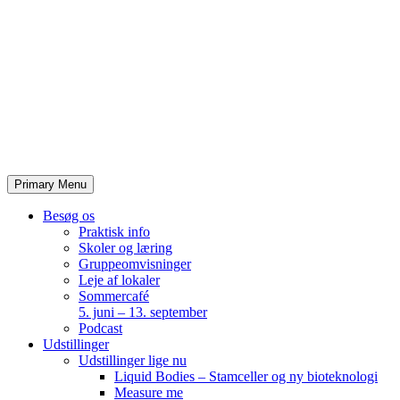
Skip
to
content
Primary Menu
Besøg os
Praktisk info
Skoler og læring
Gruppeomvisninger
Leje af lokaler
Sommercafé
5. juni – 13. september
Podcast
Udstillinger
Udstillinger lige nu
Liquid Bodies – Stamceller og ny bioteknologi
Measure me