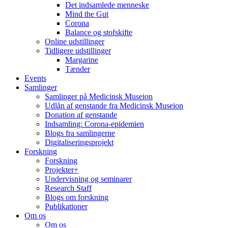
Det indsamlede menneske
Mind the Gut
Corona
Balance og stofskifte
Online udstillinger
Tidligere udstillinger
Margarine
Tænder
Events
Samlinger
Samlinger på Medicinsk Museion
Udlån af genstande fra Medicinsk Museion
Donation af genstande
Indsamling: Corona-epidemien
Blogs fra samlingerne
Digitaliseringsprojekt
Forskning
Forskning
Projekter+
Undervisning og seminarer
Research Staff
Blogs om forskning
Publikationer
Om os
Om os