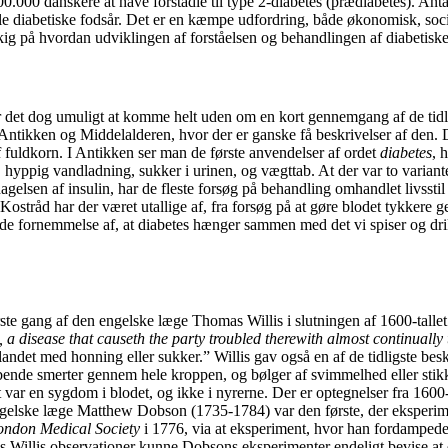
00 danskere at have forstadie til type 2-diabetes (prædiabetes). Anta
dvikle diabetiske fodsår. Det er en kæmpe udfordring, både økonomisk, s
kig på hvordan udviklingen af forståelsen og behandlingen af diabetiske 
 det dog umuligt at komme helt uden om en kort gennemgang af de tidlig
i Antikken og Middelalderen, hvor der er ganske få beskrivelser af den.
f fuldkorn. I Antikken ser man de første anvendelser af ordet
diabetes
, 
 hyppig vandladning, sukker i urinen, og vægttab. At der var to varianter
elsen af insulin, har de fleste forsøg på behandling omhandlet livssti
stråd har der været utallige af, fra forsøg på at gøre blodet tykkere g
ende fornemmelse af, at diabetes hænger sammen med det vi spiser og 
ste gang af den engelske læge Thomas Willis i slutningen af 1600-tal
, a disease that causeth the party troubled therewith almost continually 
landet med honning eller sukker.” Willis gav også en af de tidligste bes
bende smerter gennem hele kroppen, og bølger af svimmelhed eller stik
var en sygdom i blodet, og ikke i nyrerne. Der er optegnelser fra 1600-t
gelske læge Matthew Dobson (1735-1784) var den første, der eksperimente
ondon Medical Society
i 1776, via at eksperiment, hvor han fordampede ur
Willis observationer kunne Dobsons eksperimenter endeligt bevise at d