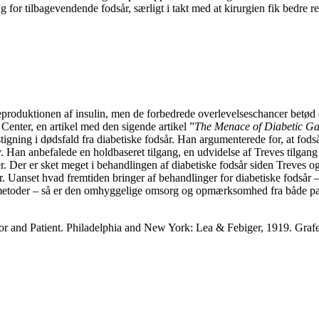
r tilbagevendende fodsår, særligt i takt med at kirurgien fik bedre red
roduktionen af insulin, men de forbedrede overlevelseschancer betød og
Center, en artikel med den sigende artikel ”
The Menace of Diabetic G
stigning i dødsfald fra diabetiske fodsår. Han argumenterede for, at fod
 Han anbefalede en holdbaseret tilgang, en udvidelse af Treves tilgang 
er. Der er sket meget i behandlingen af diabetiske fodsår siden Treves o
 Uanset hvad fremtiden bringer af behandlinger for diabetiske fodsår –
smetoder – så er den omhyggelige omsorg og opmærksomhed fra både pat
or and Patient. Philadelphia and New York: Lea & Febiger, 1919. Grafen 