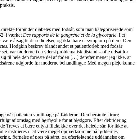
praksis.
der direkte forbinder diabetes med fodsår, som man kategoriserede som
52, i værket
Des rapports de la gangrène et de la glycosurie
. I et
 være årsag til disse lidelser, og ikke bare et symptom på dem. Den
etes
. Hodgkin beskrev blandt andet et patientforløb med fodsår
 set, var fødderne i en yderst problematisk tilstand – ofte udsat for
ig til hele den forreste del af foden […] derefter mener jeg ikke, at
m fodsårene udgjorde før moderne behandlinger: Med megen pleje kunne
bage når patienten var tilbage på fødderne. Den berømte kirurg
fulgt af omslag med hørfrøolie for at blødgøre. Efter debridering
 Treves at bære et tykt filtdække over det helede sår, for ikke at
 skulle instrueres i ”at være meget opmærksomme på føddernes
ering, fjernelse af pres på såret, og efterfølgende uddannelse om