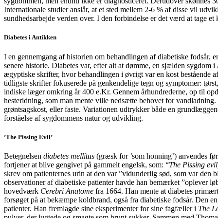
sygdommen, men endnu ikke er diagnosticeret. Derudover skønnes 300.0
Internationale studier anslår, at et sted mellem 2-6 % af disse vil u
sundhedsarbejde verden over. I den forbindelse er det værd at tage et 
Diabetes i Antikken
I en gennemgang af historien om behandlingen af diabetiske fodsår, er
senere historie. Diabetes var, efter alt at dømme, en sjælden sygdom 
ægyptiske skrifter, hvor behandlingen i øvrigt var en kost bestående a
tidligste skrifter fokuserede på genkendelige tegn og symptomer: tørst,
indiske læger omkring år 400 e.Kr. Gennem århundrederne, op til opdag
hesteridning, som man mente ville nedsætte behovet for vandladning. Ko
grøntsagskost, eller faste. Variationen udtrykker både en grundlægg
forståelse af sygdommens natur og udvikling.
’The Pissing Evil’
Betegnelsen
diabetes mellitus
(græsk for ’som honning’) anvendes før
fortjener at blive gengivet på gammelt engelsk, som: “
The Pissing evil
skrev om patienternes urin at den var ”vidunderlig sød, som var den b
observationer af diabetiske patienter havde han bemærket ”oplever lø
hovedværk
Cerebri Anatome
fra 1664. Han mente at diabetes primært 
forsøget på at bekæmpe koldbrand, også fra diabetiske fodsår. Den en
patienter. Han fremlagde sine eksperimenter for sine fagfæller i
The L
pulver, der lugtede og smagte som brunt sukker. Sammen med Thomas 