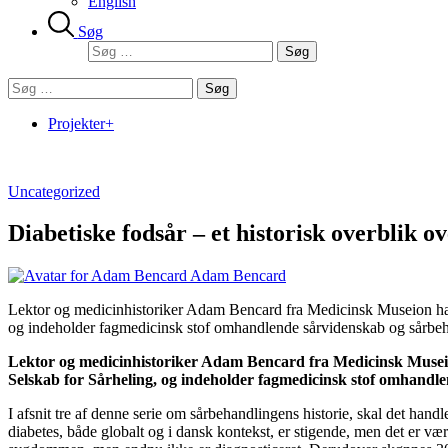
English
Søg
Søg
efter:
Søg
efter:
Projekter+
Uncategorized
Diabetiske fodsår – et historisk overblik o
Adam Bencard
Lektor og medicinhistoriker Adam Bencard fra Medicinsk Museion har sk
og indeholder fagmedicinsk stof omhandlende sårvidenskab og sårbehan
Lektor og medicinhistoriker Adam Bencard fra Medicinsk Museion
Selskab for Sårheling, og indeholder fagmedicinsk stof omhandle
I afsnit tre af denne serie om sårbehandlingens historie, skal det handl
diabetes, både globalt og i dansk kontekst, er stigende, men det er væ