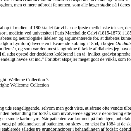
 sygdom, men et mere udbredt fænomen, som alle læger stødte på i deres 
l op til midten af 1800-tallet før vi har de første medicinske tekster, 
or i medicin ved universitet i Paris Marchal de Calvi (1815-1873) i 18
etes og neurologiske lidelser, og argumenterede for, at diabetes kunne
odgkin Lymfom) lavede en tilsvarende kobling i 1854, i bogen
On diab
em flere år, og som var den mest langtrukne tilfælde af diabetes jeg havde
l sidst opstod der decideret koldbrand i en tå, hvilket gradvist spredte s
n endeligt havde sat ind.” Forløbet afspejler meget godt de vilkår, so
ight. Wellome Collection 3.
yright: Wellcome Collection
ang tids sengeliggende, selvom man godt viste, at sårene ofte vendte til
anden behandling for fodsår, som involverede aggressiv debridering efter
g en smule karbolsyre. Når patienten var kommet på fode igen, anbefalede
så vægt på uddannelsen af patienten, og skrev i en tekst fra 1884 at de
etablerede således tre grundprincipper i behandlingen af fodsår: debrid