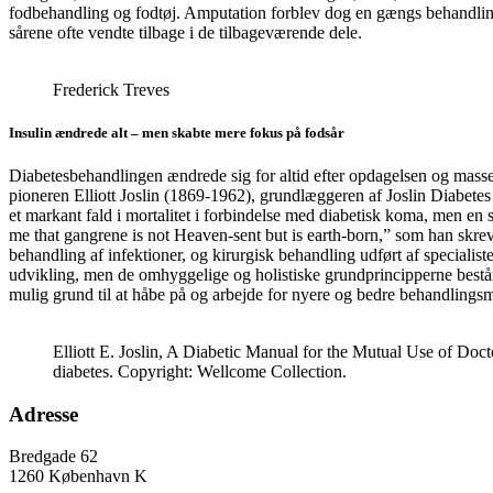
fodbehandling og fodtøj. Amputation forblev dog en gængs behandling fo
sårene ofte vendte tilbage i de tilbageværende dele.
Frederick Treves
Insulin ændrede alt – men skabte mere fokus på fodsår
Diabetesbehandlingen ændrede sig for altid efter opdagelsen og massep
pioneren Elliott Joslin (1869-1962), grundlæggeren af Joslin Diabetes 
et markant fald i mortalitet i forbindelse med diabetisk koma, men en 
me that gangrene is not Heaven-sent but is earth-born,” som han skrev.
behandling af infektioner, og kirurgisk behandling udført af specialist
udvikling, men de omhyggelige og holistiske grundprincipperne består.
mulig grund til at håbe på og arbejde for nyere og bedre behandling
Elliott E. Joslin, A Diabetic Manual for the Mutual Use of Doct
diabetes. Copyright: Wellcome Collection.
Adresse
Bredgade 62
1260 København K