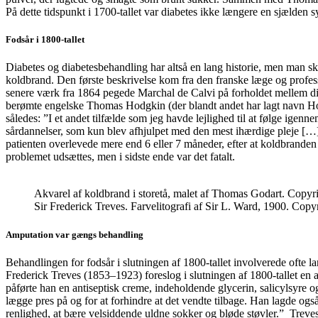
På dette tidspunkt i 1700-tallet var diabetes ikke længere en sjælden
Fodsår i 1800-tallet
Diabetes og diabetesbehandling har altså en lang historie, men man ska
koldbrand. Den første beskrivelse kom fra den franske læge og profess
senere værk fra 1864 pegede Marchal de Calvi på forholdet mellem diab
berømte engelske Thomas Hodgkin (der blandt andet har lagt navn H
således: ”I et andet tilfælde som jeg havde lejlighed til at følge igenn
sårdannelser, som kun blev afhjulpet med den mest ihærdige pleje […] ti
patienten overlevede mere end 6 eller 7 måneder, efter at koldbrande
problemet udsættes, men i sidste ende var det fatalt.
Akvarel af koldbrand i storetå, malet af Thomas Godart. Copyr
Sir Frederick Treves. Farvelitografi af Sir L. Ward, 1900. Cop
Amputation var gængs behandling
Behandlingen for fodsår i slutningen af 1800-tallet involverede ofte l
Frederick Treves (1853–1923) foreslog i slutningen af 1800-tallet en 
påførte han en antiseptisk creme, indeholdende glycerin, salicylsyre o
lægge pres på og for at forhindre at det vendte tilbage. Han lagde og
renlighed, at bære velsiddende uldne sokker og bløde støvler.” Treves 