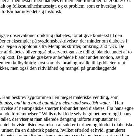
llet af mennesker med diabetes er mere end fordoblet fra 2000-2016.
ocialt og folkesundhedsmæssigt, og et problem, som er hverdag for
fodsår har udviklet sig historisk.
ste observationer omkring diabetes, for at give kontekst til den
 Der er eksempler på sygdomsbeskrivelser, der minder om diabetes i
hos lægen Appolonius fra Memphis skrifter, omkring 250 f.Kr. De
 af diabetes bliver også observeret ganske tidligt, blandet andet af to
l og kost. De gamle grækere anbefalede blandt andet motion, særligt
ennem kulhydratrig kost som ris, brød og mælk, til køddiæter, rent
drikker, men også den rådvildhed og mangel på grundlæggende
let. Han beskrev sygdommen i en meget maleriske vending, som
to piss, and in a great quantity a clear and sweetish water
.” Han
krivelse af neuropatiske smerter forbundet med diabetes. Fra hans egne
kende fornemmelser.” Willis udviklede selv begrebet neurologi i hans
allet, der viser at man allerede dengang udførte amputationer i
lt beviste tilstedeværelsen af sukker i urinen og blodet i diabetiske
inen fra en diabetisk patient, hvilket efterlod et hvid, granuleret
iabetes kunne diagnosticeres gennem sukkeranalyse af urin og blod.