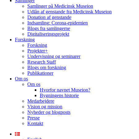
Samlinger
Samlinger på Medicinsk Museion
Udlån af genstande fra Medicinsk Museion
Donation af genstande
Indsamling: Corona-epidemien
Blogs fra samlingerne
Digitaliseringsprojekt
Forskning
Forskning
Projekter+
Undervisning og seminarer
Research Staff
Blogs om forskning
Publikationer
Om os
Om os
Hvorfor navnet Museion?
Bygningens historie
Medarbejdere
Vision og mission
Nyheder og blogposts
Presse
Kontakt