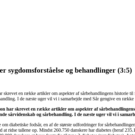
ver sygdomsforståelse og behandlinger (3:5)
revet en række artikler om aspekter af sårbehandlingens historie til fa
dling. I de næste uger vil vi i samarbejde med Sår gengive en række a
 har skrevet en række artikler om aspekter af sårbehandlingens h
nde sårvidenskab og sårbehandling. I de næste uger vil vi i samar
e om diabetiske fodsår, en af de største udfordringer for sårbehandlingen i
rd at ridse tallene op. Mindst 260.750 danskere har diabetes (heraf 235.