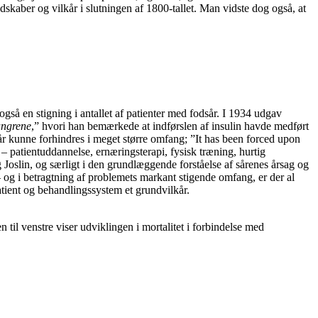
skaber og vilkår i slutningen af 1800-tallet. Man vidste dog også, at
så en stigning i antallet af patienter med fodsår. I 1934 udgav
angrene
,” hvori han bemærkede at indførslen af insulin havde medført
sår kunne forhindres i meget større omfang; ”It has been forced upon
– patientuddannelse, ernæringsterapi, fysisk træning, hurtig
g Joslin, og særligt i den grundlæggende forståelse af sårenes årsag og
 og i betragtning af problemets markant stigende omfang, er der al
ient og behandlingssystem et grundvilkår.
til venstre viser udviklingen i mortalitet i forbindelse med