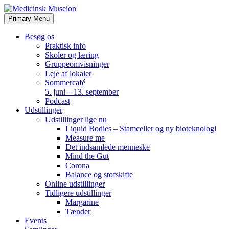
Skip
to
Primary Menu
content
Besøg os
Praktisk info
Skoler og læring
Gruppeomvisninger
Leje af lokaler
Sommercafé
5. juni – 13. september
Podcast
Udstillinger
Udstillinger lige nu
Liquid Bodies – Stamceller og ny bioteknologi
Measure me
Det indsamlede menneske
Mind the Gut
Corona
Balance og stofskifte
Online udstillinger
Tidligere udstillinger
Margarine
Tænder
Events