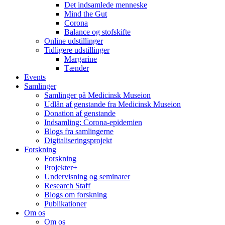
Det indsamlede menneske
Mind the Gut
Corona
Balance og stofskifte
Online udstillinger
Tidligere udstillinger
Margarine
Tænder
Events
Samlinger
Samlinger på Medicinsk Museion
Udlån af genstande fra Medicinsk Museion
Donation af genstande
Indsamling: Corona-epidemien
Blogs fra samlingerne
Digitaliseringsprojekt
Forskning
Forskning
Projekter+
Undervisning og seminarer
Research Staff
Blogs om forskning
Publikationer
Om os
Om os