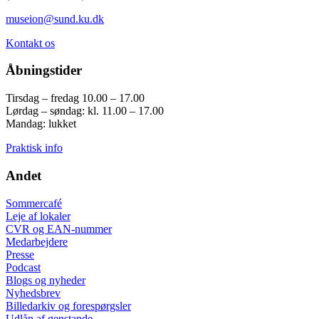
museion@sund.ku.dk
Kontakt os
Åbningstider
Tirsdag – fredag 10.00 – 17.00
Lørdag – søndag: kl. 11.00 – 17.00
Mandag: lukket
Praktisk info
Andet
Sommercafé
Leje af lokaler
CVR og EAN-nummer
Medarbejdere
Presse
Podcast
Blogs og nyheder
Nyhedsbrev
Billedarkiv og forespørgsler
Udlån af genstande