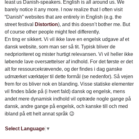
least us Danish-speakers. English is all around us. We
barely notice it any more. I now realize that I often visit
“Danish” websites that are entirely in English (e.g. the
street festival
Distortion
), and this doesn’t bother me. But
of course other people might feel differently.
En ting er sikkert. Vi vil ikke lave en engelsk udgave af et
dansk website, som man ser så tit. Typisk bliver de
nedprioriteret og mister hurtigt relevansen. Vi vil heller ikke
løbende lave oversættelser af indhold. For det første er det
alt for ressourcekrævende, og der findes i dag ganske
udmærket værktøjer til dette formål (se nedenfor). Så vejen
frem for os bliver nok en blanding. Visse statiske elementer
vil findes både på (i hvert fald) dansk og engelsk, mens
andet mere dynamisk indhold vil optræde nogle gange på
dansk, andre gange på engelsk, och kanske till och med
ibland på ett helt annat språk 😉
Select Language
▼