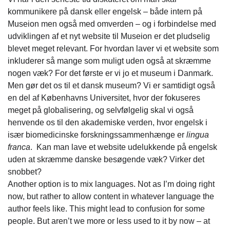
kommunikere på dansk eller engelsk – både intern på
Museion men også med omverden – og i forbindelse med
udviklingen af et nyt website til Museion er det pludselig
blevet meget relevant. For hvordan laver vi et website som
inkluderer så mange som muligt uden også at skræmme
nogen væk? For det første er vi jo et museum i Danmark.
Men gør det os til et dansk museum? Vi er samtidigt også
en del af Københavns Universitet, hvor der fokuseres
meget på globalisering, og selvfølgelig skal vi også
henvende os til den akademiske verden, hvor engelsk i
især biomedicinske forskningssammenhænge er
lingua
franca
. Kan man lave et website udelukkende på engelsk
uden at skræmme danske besøgende væk? Virker det
snobbet?
Another option is to mix languages. Not as I’m doing right
now, but rather to allow content in whatever language the
author feels like. This might lead to confusion for some
people. But aren’t we more or less used to it by now – at