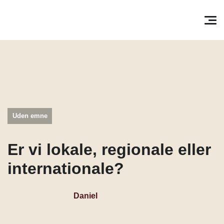
Søg efter:
Pri
Uden emne
Er vi lokale, regionale eller
internationale?
Daniel