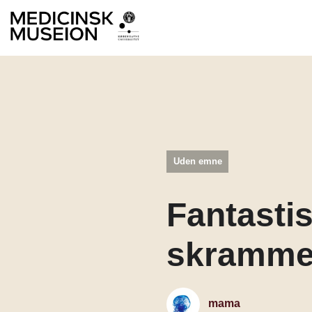
Uden emne
Fantasti
skramme
mama