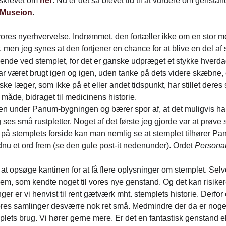
 skrevet om
her
. Nu er det så blevet tid til at vurdere om genstan
 Museion
.
 vores nyerhvervelse. Indrømmet, den fortæller ikke om en stor 
 men jeg synes at den fortjener en chance for at blive en del af
alende ved stemplet, for det er ganske udpræget et stykke hverda
ar været brugt igen og igen, uden tanke på dets videre skæbne, 
ke læger, som ikke på et eller andet tidspunkt, har stillet dere
n måde, bidraget til medicinens historie.
en under Panum-bygningen og bærer spor af, at det muligvis har s
ses små rustpletter. Noget af det første jeg gjorde var at prøve s
n på stemplets forside kan man nemlig se at stemplet tilhører 
nu et ord frem (se den gule post-it nedenunder). Ordet
Persona
r at opsøge kantinen for at få flere oplysninger om stemplet. Se
 dem, som kendte noget til vores nye genstand. Og det kan risike
er er vi henvist til rent gætværk mht. stemplets historie. Derfor
vores samlinger desværre nok ret små. Medmindre der da er no
lets brug. Vi hører gerne mere. Er det en fantastisk genstand e