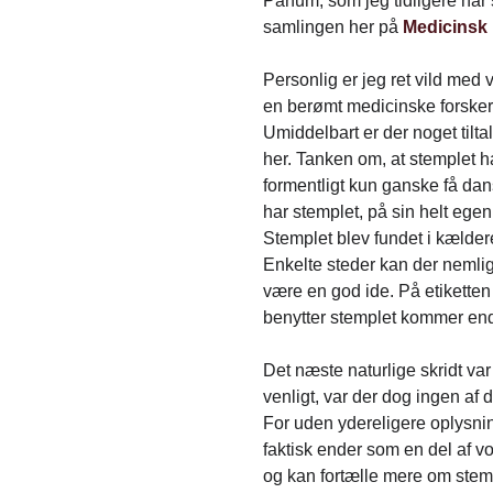
Panum, som jeg tidligere har
samlingen her på
Medicinsk
Personlig er jeg ret vild med
en berømt medicinske forsker,
Umiddelbart er der noget tilt
her. Tanken om, at stemplet h
formentligt kun ganske få dans
har stemplet, på sin helt ege
Stemplet blev fundet i kælder
Enkelte steder kan der nemlig 
være en god ide. På etikette
benytter stemplet kommer end
Det næste naturlige skridt va
venligt, var der dog ingen af
For uden ydereligere oplysning
faktisk ender som en del af 
og kan fortælle mere om stemp