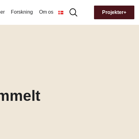
er
Forskning
Om os
Søg
Projekter+
Søg
efter:
Hvorfor navnet Museion?
Bygningens historie
ammelt