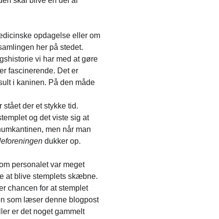
den skal blive en del af
medicinske opdagelse eller om
 samlingen her på stedet.
gshistorie vi har med at gøre
er fascinerende. Det er
s sult i kaninen. På den måde
tået der et stykke tid.
templet og det viste sig at
Panumkantinen, men når man
leforeningen
dukker op.
lvom personalet var meget
re at blive stemplets skæbne.
 er chancen for at stemplet
gen som læser denne blogpost
ller er det noget gammelt