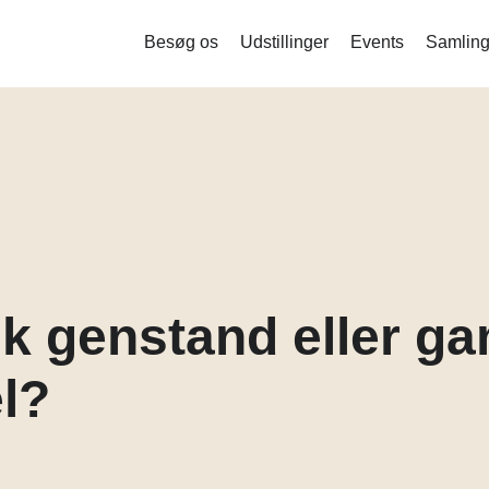
Besøg os
Udstillinger
Events
Samling
Liquid Bodies – Stamceller og ny
bioteknologi
Measure me
Det indsamlede menneske
Mind the Gut
Corona
sk genstand eller g
Balance og stofskifte
l?