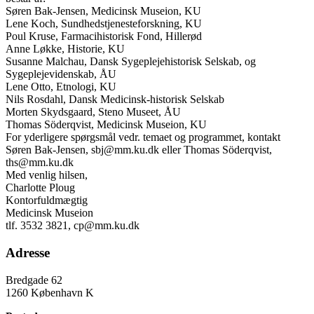
Søren Bak-Jensen, Medicinsk Museion, KU
Lene Koch, Sundhedstjenesteforskning, KU
Poul Kruse, Farmacihistorisk Fond, Hillerød
Anne Løkke, Historie, KU
Susanne Malchau, Dansk Sygeplejehistorisk Selskab, og
Sygeplejevidenskab, ÅU
Lene Otto, Etnologi, KU
Nils Rosdahl, Dansk Medicinsk-historisk Selskab
Morten Skydsgaard, Steno Museet, ÅU
Thomas Söderqvist, Medicinsk Museion, KU
For yderligere spørgsmål vedr. temaet og programmet, kontakt
Søren Bak-Jensen, sbj@mm.ku.dk eller Thomas Söderqvist,
ths@mm.ku.dk
Med venlig hilsen,
Charlotte Ploug
Kontorfuldmægtig
Medicinsk Museion
tlf. 3532 3821, cp@mm.ku.dk
Adresse
Bredgade 62
1260 København K