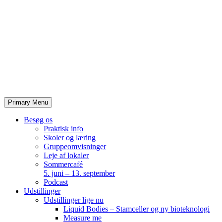
Skip
to
content
Primary Menu
Besøg os
Praktisk info
Skoler og læring
Gruppeomvisninger
Leje af lokaler
Sommercafé
5. juni – 13. september
Podcast
Udstillinger
Udstillinger lige nu
Liquid Bodies – Stamceller og ny bioteknologi
Measure me