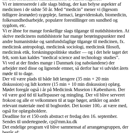
Vi er interesserede i alle slags bidrag, der kan belyse aspekter af
medicinen i de sidste 50 år. Med “medicin” mener vi (ligesom
tidligere årsmøder) sygepleje, farmaci, lægevidenskab, biomedicin,
folkesundhedsarbejde, populære forestillinger om sundhed og
sygdom, etc.
Vi er åbne for mange forskellige slags tilgange til nutidshistorien. At
skrive medicinens nutidshistorie har mange berøringspunkter med
andre humanistiske og samfundsfaglige tilgange til medicinen, fx.
medicinsk antropologi, medicinsk sociologi, medicinsk filosofi,
medicinsk etik, forskningspolitiske studier — og i det hele taget det
felt, som kan kaldes “medical science and technology studies”.
Vi ved at der findes mange i Danmark (og nabolandene) der
arbejder med disse og lignende emner, så derfor har vi udvidet årets
møde til to dage.
Der vil være plads til både lidt længere (35 min + 20 min
diskussion) og lidt kortere (15 min + 10 min diskussion) oplæg.
Mødet foregår også i år på Medicinsk Museion i København. Der
vil være god tid til kaffepauser og mingling. Der vil blive serveret
frokost og alle er velkommen til at tage bøger, artikler og andet
relevant materiale med til bogbordet. Det koster 100,- at være med,
også for oplægsholdere.
Deadline for et 150-ords abstract er fredag den 16. september.
Sendes til undertegnede, cp@mm.ku.dk
Det endelige program vil blive sammensat af arrangørsgruppen, der
består af: