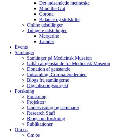
Det indsamlede menneske
Mind the Gut
Corona
Balance og stofskifte
Online udstillinger
Tidligere udstillinger
Margarine
Tænder
Events
Samlinger
Samlinger på Medicinsk Museion
Udlån af genstande fra Medicinsk Museion
Donation af genstande
Indsamling: Corona-epidemien
Blogs fra samlingerne
Digitaliseringsprojekt
Forskning
Forskning
Projekter+
Undervisning og seminarer
Research Staff
Blogs om forskning
Publikationer
Om os
Om os