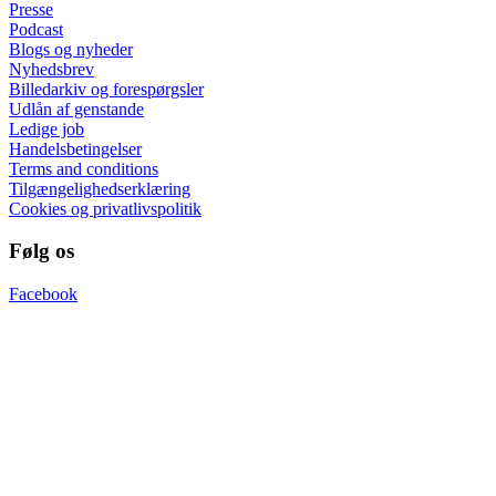
Presse
Podcast
Blogs og nyheder
Nyhedsbrev
Billedarkiv og forespørgsler
Udlån af genstande
Ledige job
Handelsbetingelser
Terms and conditions
Tilgængelighedserklæring
Cookies og privatlivspolitik
Følg os
Facebook