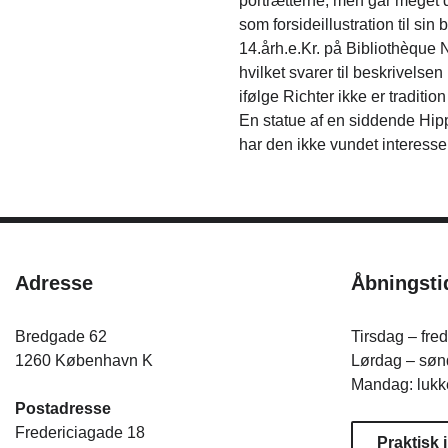
portrætterne, men går meget 
som forsideillustration til si
14.årh.e.Kr. på Bibliothèque 
hvilket svarer til beskrivelse
ifølge Richter ikke er tradition
En statue af en siddende Hipp
har den ikke vundet interess
Adresse
Åbningsti
Bredgade 62
Tirsdag – fre
1260 København K
Lørdag – sønd
Mandag: lukk
Postadresse
Fredericiagade 18
Praktisk 