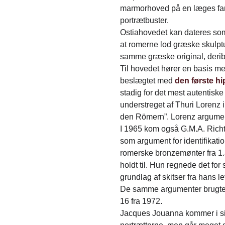
marmorhoved på en læges fami
portrætbuster.
Ostiahovedet kan dateres som 
at romerne lod græske skulptu
samme græske original, deri
Til hovedet hører en basis med
beslægtet med
den første h
stadig for det mest autentiske
understreget af Thuri Lorenz 
den Römern”. Lorenz argumente
I 1965 kom også G.M.A. Richte
som argument for identifikati
romerske bronzemønter fra 1.å
holdt til. Hun regnede det for
grundlag af skitser fra hans lev
De samme argumenter brugte M.
16 fra 1972.
Jacques Jouanna kommer i sin