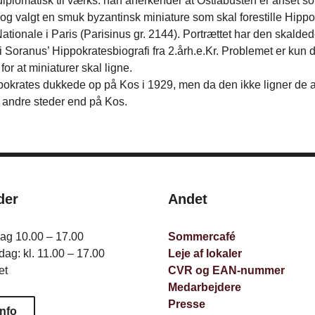
diplomatisk til værks: han anerkender at Ostiabusten er anset s
n bog valgt en smuk byzantinsk miniature som skal forestille Hippok
Nationale i Paris (Parisinus gr. 2144). Portrættet har den skal
n i Soranus’ Hippokratesbiografi fra 2.årh.e.Kr. Problemet er kun 
 for at miniaturer skal ligne.
okrates dukkede op på Kos i 1929, men da den ikke ligner de and
e andre steder end på Kos.
der
Andet
dag 10.00 – 17.00
Sommercafé
ag: kl. 11.00 – 17.00
Leje af lokaler
et
CVR og EAN-nummer
Medarbejdere
Presse
info