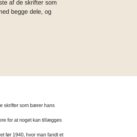
te af de skrifter som
 med begge dele, og
de skrifter som bærer hans
re for at noget kan tillægges
ret før 1940, hvor man fandt et