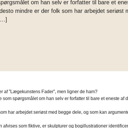
ørgsmålet om han selv er forfatter til bare et enes
Margarine
desto mindre er der folk som har arbejdet seriøst
Tænder
[…]
tter af ”Lægekunstens Fader”, men ligner de ham?
e som spørgsmålet om han selv er forfatter til bare et eneste af 
 som har arbejdet seriøst med begge dele, og som kan argumente
 afvises som fiktive, er skulpturer og bogillustrationer identifice