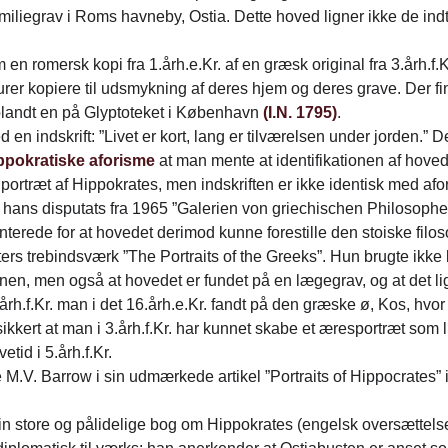
liegrav i Roms havneby, Ostia. Dette hoved ligner ikke de indt
en romersk kopi fra 1.årh.e.Kr. af en græsk original fra 3.årh.f
rer kopiere til udsmykning af deres hjem og deres grave. Der fin
blandt en på Glyptoteket i København
(I.N. 1795)
.
 en indskrift: ”Livet er kort, lang er tilværelsen under jorden.” 
ippokratiske aforisme
at man mente at identifikationen af hoved
 portræt af Hippokrates, men indskriften er ikke identisk med afo
i hans disputats fra 1965 ”Galerien von griechischen Philosoph
rede for at hovedet derimod kunne forestille den stoiske filos
rs trebindsværk ”The Portraits of the Greeks”. Hun brugte ikke 
onen, men også at hovedet er fundet på en lægegrav, og at det l
rh.f.Kr. man i det 16.årh.e.Kr. fandt på den græske ø, Kos, hvo
 sikkert at man i 3.årh.f.Kr. har kunnet skabe et æresportræt so
etid i 5.årh.f.Kr.
V. Barrow i sin udmærkede artikel ”Portraits of Hippocrates” i t
 store og pålidelige bog om Hippokrates (engelsk oversættelse