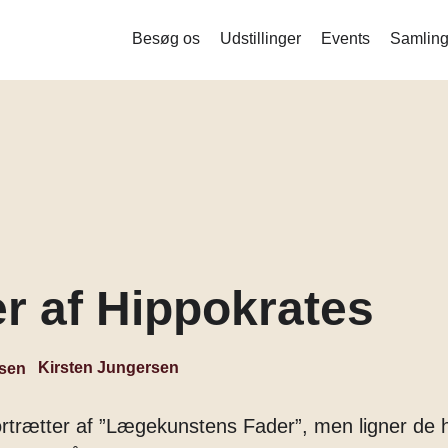
Besøg os
Udstillinger
Events
Samling
Liquid Bodies – Stamceller og ny
bioteknologi
Measure me
Det indsamlede menneske
Mind the Gut
Corona
er af Hippokrates
Balance og stofskifte
Kirsten Jungersen
ortrætter af ”Lægekunstens Fader”, men ligner de 