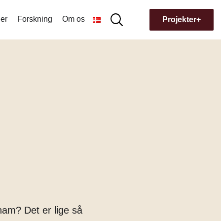
er
Forskning
Om os
Søg
Projekter+
Søg
efter:
Hvorfor navnet Museion?
Bygningens historie
ham? Det er lige så