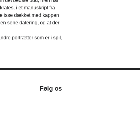
om det bedste bud, men har
rates, i et manuskript fra
dede isse dækket med kappen
den sene datering, og at der
re portrætter som er i spil,
Følg os
Facebook
Instagram
Nyhedsbrev