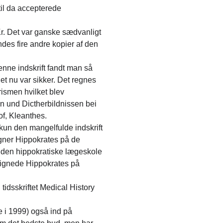
il da accepterede
.Kr. Det var ganske sædvanligt
des fire andre kopier af den
Denne indskrift fandt man så
et nu var sikker. Det regnes
rismen hvilket blev
en und Dictherbildnissen bei
of, Kleanthes.
kun den mangelfulde indskrift
igner Hippokrates på de
r den hippokratiske lægeskole
m lignede Hippokrates på
idsskriftet Medical History
 i 1999) også ind på