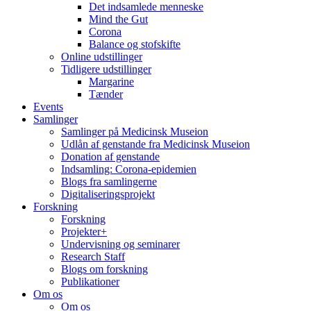
Det indsamlede menneske
Mind the Gut
Corona
Balance og stofskifte
Online udstillinger
Tidligere udstillinger
Margarine
Tænder
Events
Samlinger
Samlinger på Medicinsk Museion
Udlån af genstande fra Medicinsk Museion
Donation af genstande
Indsamling: Corona-epidemien
Blogs fra samlingerne
Digitaliseringsprojekt
Forskning
Forskning
Projekter+
Undervisning og seminarer
Research Staff
Blogs om forskning
Publikationer
Om os
Om os