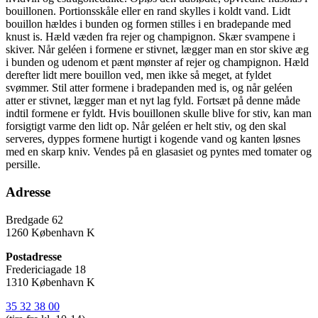
bouillonen. Portionsskåle eller en rand skylles i koldt vand. Lidt
bouillon hældes i bunden og formen stilles i en bradepande med
knust is. Hæld væden fra rejer og champignon. Skær svampene i
skiver. Når geléen i formene er stivnet, lægger man en stor skive æg
i bunden og udenom et pænt mønster af rejer og champignon. Hæld
derefter lidt mere bouillon ved, men ikke så meget, at fyldet
svømmer. Stil atter formene i bradepanden med is, og når geléen
atter er stivnet, lægger man et nyt lag fyld. Fortsæt på denne måde
indtil formene er fyldt. Hvis bouillonen skulle blive for stiv, kan man
forsigtigt varme den lidt op. Når geléen er helt stiv, og den skal
serveres, dyppes formene hurtigt i kogende vand og kanten løsnes
med en skarp kniv. Vendes på en glasasiet og pyntes med tomater og
persille.
Adresse
Bredgade 62
1260 København K
Postadresse
Fredericiagade 18
1310 København K
35 32 38 00