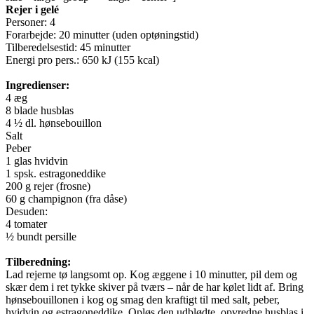
Rejer i gelé
Personer: 4
Forarbejde: 20 minutter (uden optøningstid)
Tilberedelsestid: 45 minutter
Energi pro pers.: 650 kJ (155 kcal)
Ingredienser:
4 æg
8 blade husblas
4 ½ dl. hønsebouillon
Salt
Peber
1 glas hvidvin
1 spsk. estragoneddike
200 g rejer (frosne)
60 g champignon (fra dåse)
Desuden:
4 tomater
½ bundt persille
Tilberedning:
Lad rejerne tø langsomt op. Kog æggene i 10 minutter, pil dem og
skær dem i ret tykke skiver på tværs – når de har kølet lidt af. Bring
hønsebouillonen i kog og smag den kraftigt til med salt, peber,
hvidvin og estragoneddike. Opløs den udblødte, opvredne husblas i