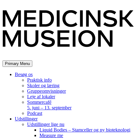
Skip
to
content
Primary Menu
Besøg os
Praktisk info
Skoler og læring
Gruppeomvisninger
Leje af lokaler
Sommercafé
5. juni – 13. september
Podcast
Udstillinger
Udstillinger lige nu
Liquid Bodies – Stamceller og ny bioteknologi
Measure me