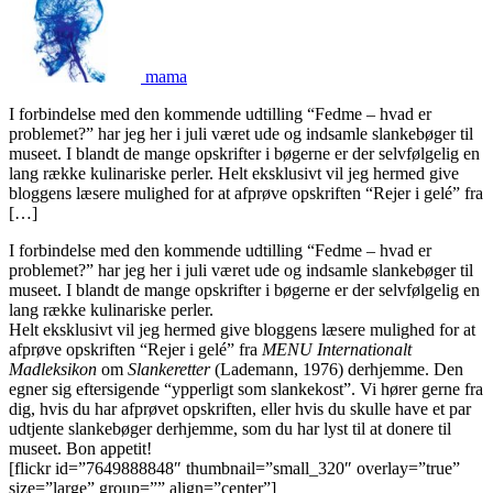
mama
I forbindelse med den kommende udtilling “Fedme – hvad er
problemet?” har jeg her i juli været ude og indsamle slankebøger til
museet. I blandt de mange opskrifter i bøgerne er der selvfølgelig en
lang række kulinariske perler. Helt eksklusivt vil jeg hermed give
bloggens læsere mulighed for at afprøve opskriften “Rejer i gelé” fra
[…]
I forbindelse med den kommende udtilling “Fedme – hvad er
problemet?” har jeg her i juli været ude og indsamle slankebøger til
museet. I blandt de mange opskrifter i bøgerne er der selvfølgelig en
lang række kulinariske perler.
Helt eksklusivt vil jeg hermed give bloggens læsere mulighed for at
afprøve opskriften “Rejer i gelé” fra
MENU Internationalt
Madleksikon
om
Slankeretter
(Lademann, 1976) derhjemme. Den
egner sig eftersigende “ypperligt som slankekost”. Vi hører gerne fra
dig, hvis du har afprøvet opskriften, eller hvis du skulle have et par
udtjente slankebøger derhjemme, som du har lyst til at donere til
museet. Bon appetit!
[flickr id=”7649888848″ thumbnail=”small_320″ overlay=”true”
size=”large” group=”” align=”center”]