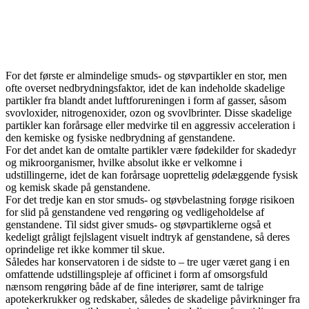
For det første er almindelige smuds- og støvpartikler en stor, men
ofte overset nedbrydningsfaktor, idet de kan indeholde skadelige
partikler fra blandt andet luftforureningen i form af gasser, såsom
svovloxider, nitrogenoxider, ozon og svovlbrinter. Disse skadelige
partikler kan forårsage eller medvirke til en aggressiv acceleration i
den kemiske og fysiske nedbrydning af genstandene.
For det andet kan de omtalte partikler være fødekilder for skadedyr
og mikroorganismer, hvilke absolut ikke er velkomne i
udstillingerne, idet de kan forårsage uoprettelig ødelæggende fysisk
og kemisk skade på genstandene.
For det tredje kan en stor smuds- og støvbelastning forøge risikoen
for slid på genstandene ved rengøring og vedligeholdelse af
genstandene. Til sidst giver smuds- og støvpartiklerne også et
kedeligt gråligt fejlslagent visuelt indtryk af genstandene, så deres
oprindelige ret ikke kommer til skue.
Således har konservatoren i de sidste to – tre uger været gang i en
omfattende udstillingspleje af officinet i form af omsorgsfuld
nænsom rengøring både af de fine interiører, samt de talrige
apotekerkrukker og redskaber, således de skadelige påvirkninger fra