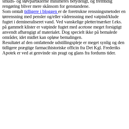
smuds- og støvpartiklerne minimeres betydeligt, og fremtidig
rengøring bliver mere skånsom for genstandene.
Som omtalt
tidligere i bloggen
er de foretrukne rensningsmetoder en
tørrensning med pensler og/eller vådrensning med vatpind/klude
fugtet i demineraliseret vand. Ved vanskelige pletter/mærker f.eks.
på gammelt klister er vatpinde fugtet med acetone meget forsigtigt
anvendt afhængigt af materialet. Dog specielt ikke på bemalede
områder, idet midlet kan opløse bemalingen.
Resultatet af den omfattende udstillingspleje er meget synlig og den
tidligere prægtige farmacihistoriske officin fra Det Kgl. Frederiks
Apotek er ved at genvinde sin pragt og glans fra fordums tider.