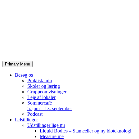
Skip
to
content
Primary Menu
Besøg os
Praktisk info
Skoler og læring
Gruppeomvisninger
Leje af lokaler
Sommercafé
5. juni – 13. september
Podcast
Udstillinger
Udstillinger lige nu
Liquid Bodies – Stamceller og ny bioteknologi
Measure me