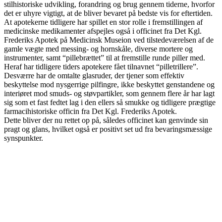
stilhistoriske udvikling, forandring og brug gennem tiderne, hvorfor
det er uhyre vigtigt, at de bliver bevaret på bedste vis for eftertiden.
At apotekerne tidligere har spillet en stor rolle i fremstillingen af
medicinske medikamenter afspejles også i officinet fra Det Kgl.
Frederiks Apotek på Medicinsk Museion ved tilstedeværelsen af de
gamle vægte med messing- og hornskåle, diverse mortere og
instrumenter, samt “pillebrættet” til at fremstille runde piller med.
Heraf har tidligere tiders apotekere fået tilnavnet “pilletrillere”.
Desværre har de omtalte glasruder, der tjener som effektiv
beskyttelse mod nysgerrige pilfingre, ikke beskyttet genstandene og
interiøret mod smuds- og støvpartikler, som gennem flere år har lagt
sig som et fast fedtet lag i den ellers så smukke og tidligere prægtige
farmacihistoriske officin fra Det Kgl. Frederiks Apotek.
Dette bliver der nu rettet op på, således officinet kan genvinde sin
pragt og glans, hvilket også er positivt set ud fra bevaringsmæssige
synspunkter.