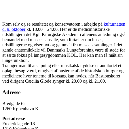
Kom selv og se resultatet og konservatoren i arbejde på
kulturnatten
d. 9. oktober
kl. 18.00 – 24.00. Her er de medicinhistoriske
udstillinger i det Kgl. Kirurgiske Akademi i aftenens anledning også
bemandet med museets ansatte, som fortæller om huset,
udstillingerne og viser nyt og gammelt fra museets samlinger. I det
gamle anatomilokale vil Danmarks Lungeforening være til stede for
at sætte fokus på lungesygdommen KOL. Her kan man få målt sin
lungefunktion.
Trænger man til afslapning eller musikalsk nydelse er auditoriet et
oplagt besøg værd, omgivet af busterne af de historiske kirurger og
medicinere hvor tonerne til korsang kan nydes, når Bastionskoret
ved dirigent Cæcilia Glode synger kl. 20.00 og kl. 21.00.
Adresse
Bredgade 62
1260 København K
Postadresse
Fredericiagade 18
1310 København K