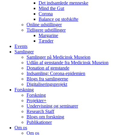
Det indsamlede menneske
Mind the Gut
Corona
Balance og stofskifte
Online udstillinger
Tidligere udstillinger
Margarine
Tænder
Events
Samlinger
Samlinger på Medicinsk Museion
Udlån af genstande fra Medicinsk Museion
Donation af genstande
Indsamling: Corona-epidemien
Blogs fra samlingerne
Digitaliseringsprojekt
Forskning
Forskning
Projekter+
Undervisning og seminarer
Research Staff
Blogs om forskning
Publikationer
Om os
Om os