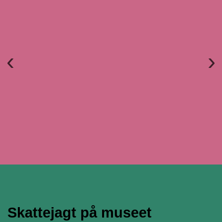
Forrige
Næ
Skattejagt på museet