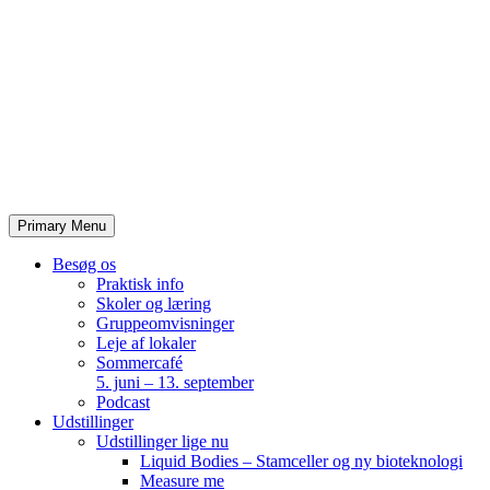
Skip
to
content
Primary Menu
Besøg os
Praktisk info
Skoler og læring
Gruppeomvisninger
Leje af lokaler
Sommercafé
5. juni – 13. september
Podcast
Udstillinger
Udstillinger lige nu
Liquid Bodies – Stamceller og ny bioteknologi
Measure me