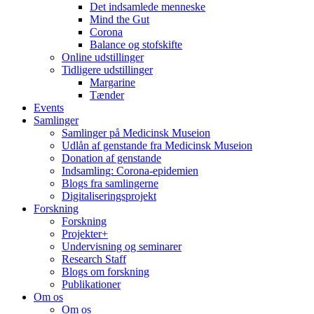
Det indsamlede menneske
Mind the Gut
Corona
Balance og stofskifte
Online udstillinger
Tidligere udstillinger
Margarine
Tænder
Events
Samlinger
Samlinger på Medicinsk Museion
Udlån af genstande fra Medicinsk Museion
Donation af genstande
Indsamling: Corona-epidemien
Blogs fra samlingerne
Digitaliseringsprojekt
Forskning
Forskning
Projekter+
Undervisning og seminarer
Research Staff
Blogs om forskning
Publikationer
Om os
Om os