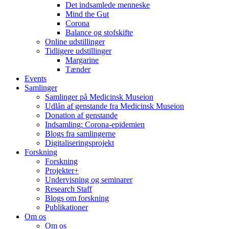
Det indsamlede menneske
Mind the Gut
Corona
Balance og stofskifte
Online udstillinger
Tidligere udstillinger
Margarine
Tænder
Events
Samlinger
Samlinger på Medicinsk Museion
Udlån af genstande fra Medicinsk Museion
Donation af genstande
Indsamling: Corona-epidemien
Blogs fra samlingerne
Digitaliseringsprojekt
Forskning
Forskning
Projekter+
Undervisning og seminarer
Research Staff
Blogs om forskning
Publikationer
Om os
Om os