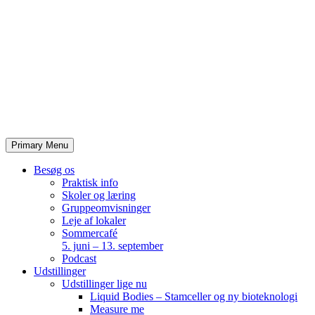
Skip
to
content
Primary Menu
Besøg os
Praktisk info
Skoler og læring
Gruppeomvisninger
Leje af lokaler
Sommercafé
5. juni – 13. september
Podcast
Udstillinger
Udstillinger lige nu
Liquid Bodies – Stamceller og ny bioteknologi
Measure me