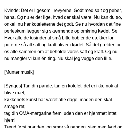
Kvinde: Det er ligesom i revyerne. Godt med salt og peber,
haha. Og nu er der lige, hvad der skal være. Nu kan du tro,
onkel, nu har koteletterne det godt. Se nu hvordan det fine
perleskum lægger sig skærmende op omkring kødet. Se!
Hvor alle de tusinder af små bitte bobler de dækker for
porerne så alt saft og kraft bliver i kødet. Så det gælder for
os alle sammen om at beholde vores saft og kraft. Og nu,
nu mangler vi kun én ting. Nu skal jeg vugge den lille.
[Munter musik]
[Synges] Tag din pande, tag en kotelet, det er ikke nok at
blive mæt,
køkkenets kunst har været alle dage, maden den skal
smage ret,
tag din OMA-margarine frem, uden den er hjemmet intet
hjem!
Tænd først branden, og smør så panden, steg med fynd og