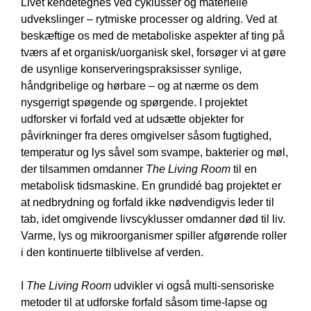
Livet kendetegnes ved cyklusser og materielle
udvekslinger – rytmiske processer og aldring. Ved at
beskæftige os med de metaboliske aspekter af ting på
tværs af et organisk/uorganisk skel, forsøger vi at gøre
de usynlige konserveringspraksisser synlige,
håndgribelige og hørbare – og at nærme os dem
nysgerrigt spøgende og spørgende. I projektet
udforsker vi forfald ved at udsætte objekter for
påvirkninger fra deres omgivelser såsom fugtighed,
temperatur og lys såvel som svampe, bakterier og møl,
der tilsammen omdanner
The Living Room
til en
metabolisk tidsmaskine. En grundidé bag projektet er
at nedbrydning og forfald ikke nødvendigvis leder til
tab, idet omgivende livscyklusser omdanner død til liv.
Varme, lys og mikroorganismer spiller afgørende roller
i den kontinuerte tilblivelse af verden.
I
The Living Room
udvikler vi også multi-sensoriske
metoder til at udforske forfald såsom time-lapse og