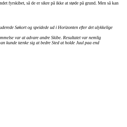
det fyrskibet, så de er sikre på ikke at støde på grund. Men så kan
uderede Søkort og speidede ud i Horizonten efter det ulykkelige
emmelse var at advare andre Skibe. Resultatet var nemlig
man kunde tænke sig at bedre Sted at holde Juul paa end