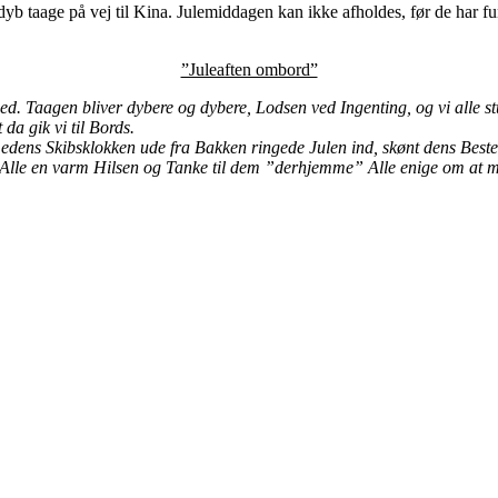
yb taage på vej til Kina. Julemiddagen kan ikke afholdes, før de har fun
”Juleaften ombord”
d. Taagen bliver dybere og dybere, Lodsen ved Ingenting, og vi alle st
da gik vi til Bords.
 medens Skibsklokken ude fra Bakken ringede Julen ind, skønt dens Best
vi Alle en varm Hilsen og Tanke til dem ”derhjemme” Alle enige om at 