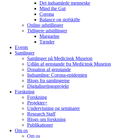
Det indsamlede menneske
Mind the Gut
Corona
Balance og stofskifte
Online udstillinger
Tidligere udstillinger
Margarine
Tænder
Events
Samlinger
Samlinger på Medicinsk Museion
Udlån af genstande fra Medicinsk Museion
Donation af genstande
Indsamling: Corona-epidemien
Blogs fra samlingerne
Digitaliseringsprojekt
Forskning
Forskning
Projekter+
Undervisning og seminarer
Research Staff
Blogs om forskning
Publikationer
Om os
Om os