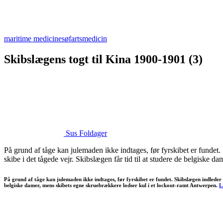
maritime medicine
søfartsmedicin
Skibslægens togt til Kina 1900-1901 (3)
Sus Foldager
På grund af tåge kan julemaden ikke indtages, før fyrskibet er fundet.
skibe i det tågede vejr. Skibslægen får tid til at studere de belgiske 
På grund af tåge kan julemaden ikke indtages, før fyrskibet er fundet. Skibslægen indleder j
belgiske damer, mens skibets egne skruebrækkere lodser kul i et lockout-ramt Antwerpen.
L