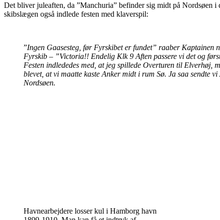
Det bliver juleaften, da ”Manchuria” befinder sig midt på Nordsøen i d
skibslægen også indlede festen med klaverspil:
”
Ingen Gaasesteg, før Fyrskibet er fundet” raaber Kaptainen ne
Fyrskib – ”Victoria!! Endelig Klk 9 Aften passere vi det og først 
Festen indlededes med, at jeg spillede Overturen til Elverhøj,
blevet, at vi maatte kaste Anker midt i rum Sø. Ja saa sendte 
Nordsøen.
Havnearbejdere losser kul i Hamborg havn
1899-1910. Man kan få et indtryk af