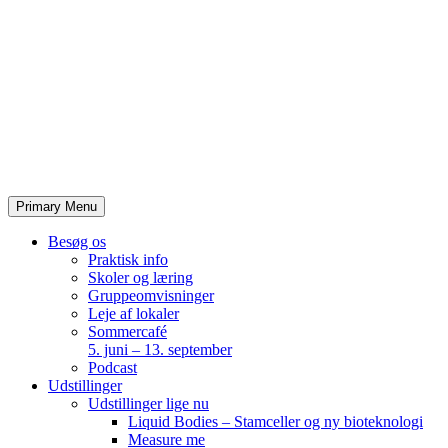
Skip
to
content
Primary Menu
Besøg os
Praktisk info
Skoler og læring
Gruppeomvisninger
Leje af lokaler
Sommercafé
5. juni – 13. september
Podcast
Udstillinger
Udstillinger lige nu
Liquid Bodies – Stamceller og ny bioteknologi
Measure me