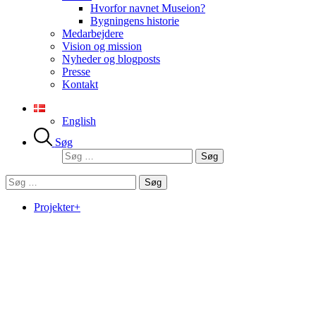
Hvorfor navnet Museion?
Bygningens historie
Medarbejdere
Vision og mission
Nyheder og blogposts
Presse
Kontakt
English
Søg
Søg
efter:
Søg
efter:
Projekter+